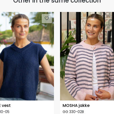
Other in the same collection
E vest
MOSHA jakke
30-05
GG 330-02B