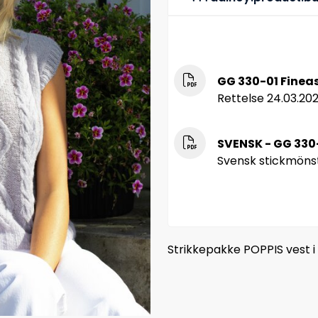
GG 330-01 Fineas
Rettelse 24.03.20
SVENSK - GG 330-
Svensk stickmönst
Strikkepakke POPPIS vest i 