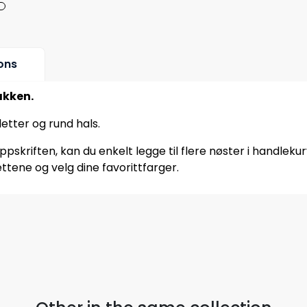
ons
akken.
letter og rund hals.
pskriften, kan du enkelt legge til flere nøster i handleku
ttene og velg dine favorittfarger.