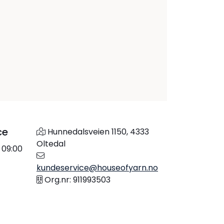
ce
Hunnedalsveien 1150, 4333
Oltedal
 09:00
kundeservice@houseofyarn.no
Org.nr: 911993503