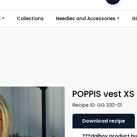
Frakt 79,-
n
Collections
Needles and Accessories
Gi
POPPIS vest XS
Recipe ID:
GG 330-01
Download recipe
???dalhoy.product.b