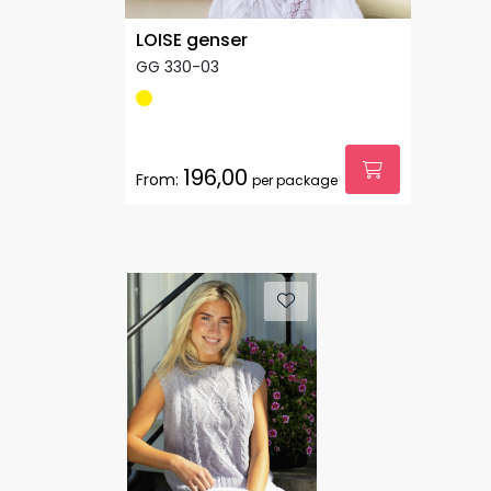
LOISE genser
GG 330-03
196,00
From:
per package