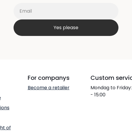
For companys
Custom servi
Become a retailer
Mondag to Friday:
- 15:00
e
ions
ht of