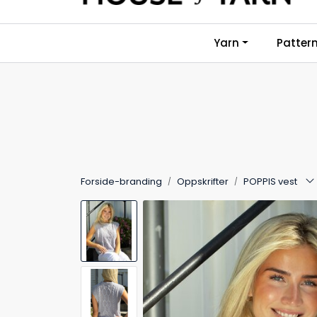
Skip to main content
Yarn
Patter
Forside-branding
Oppskrifter
POPPIS vest