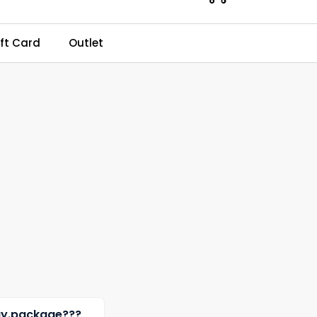
0
ft Card
Outlet
Kundeservice
Favourites
Log in
uy.package???