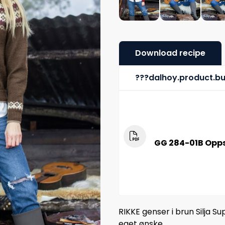
Download recipe
???dalhoy.product.b
GG 284-01B Oppsk
RIKKE genser i brun Silja S
eget ønske.