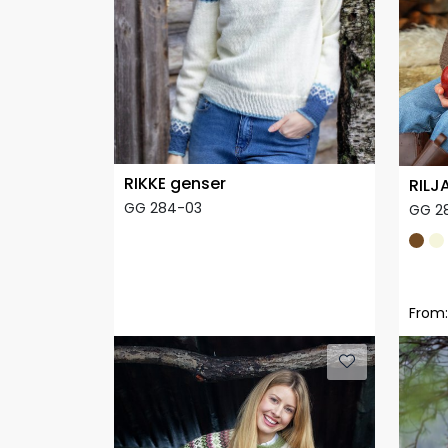
RIKKE genser
RILJ
GG 284-03
GG 2
From: