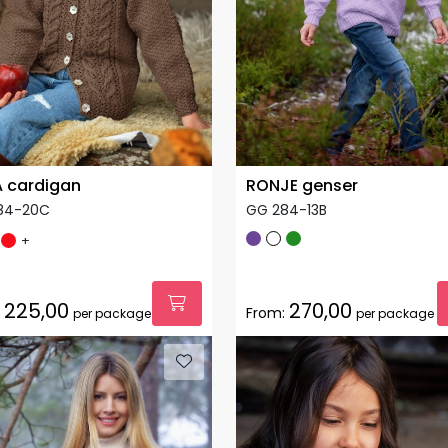
A cardigan
RONJE genser
84-20C
GG 284-13B
+
225,00
270,00
From:
per package
per package