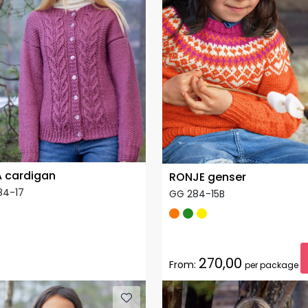
A cardigan
RONJE genser
84-17
GG 284-15B
270,00
From:
per package