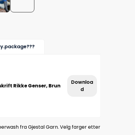
uy.package???
Downloa
rift Rikke Genser, Brun
d
uperwash fra Gjestal Garn. Velg farger etter