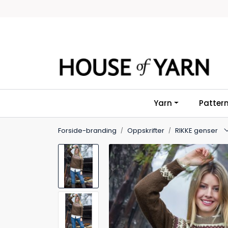
Skip to main content
Yarn
Patter
Forside-branding
Oppskrifter
RIKKE genser