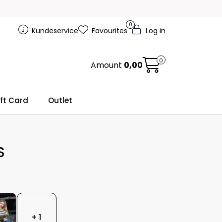
0
Kundeservice
Favourites
Log in
0
Amount
0,00
ft Card
Outlet
S
+ 1