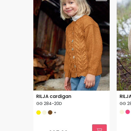
RILJA cardigan
RILJ
GG 284-20D
GG 2
+