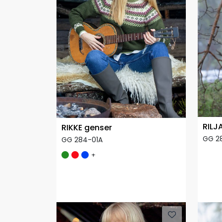
RILJ
RIKKE genser
GG 2
GG 284-01A
+