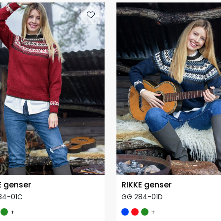
E genser
RIKKE genser
84-01C
GG 284-01D
+
+