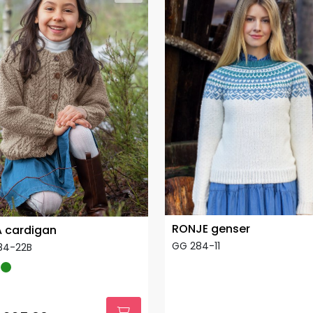
RONJE genser
A cardigan
GG 284-11
84-22B