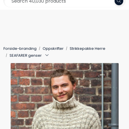
Skip to main content
Frakt 79,-
Yarn
Pattern
Forside-branding
Oppskrifter
Strikkepakke Herre
Collections
SEAFARER genser
Needles and Accessories
Gift Card
Outlet