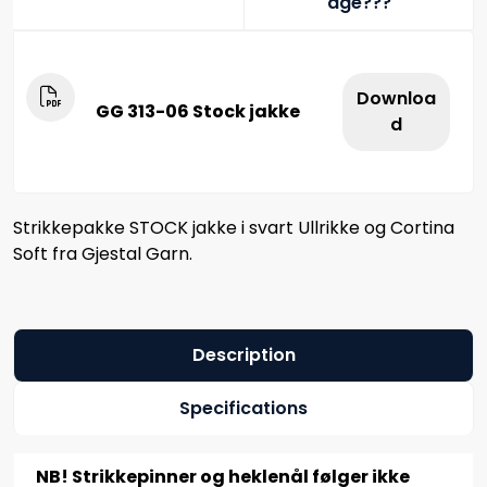
age???
Downloa
GG 313-06 Stock jakke
d
Strikkepakke STOCK jakke i svart Ullrikke og Cortina
Soft fra Gjestal Garn.
Description
Specifications
NB! Strikkepinner og heklenål følger ikke