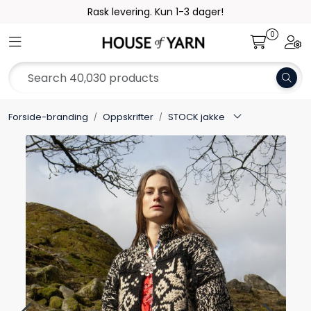
Skip to main content
Rask levering. Kun 1-3 dager!
0
Toggle navigation
Togg
Yarn
Pattern
Forside-branding
Oppskrifter
STOCK jakke
Collections
Needles and Accessories
Gift Card
Outlet