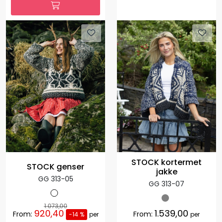
STOCK kortermet
STOCK genser
jakke
GG 313-05
GG 313-07
1.073,00
920,40
1.539,00
From:
From:
-14 %
per
per