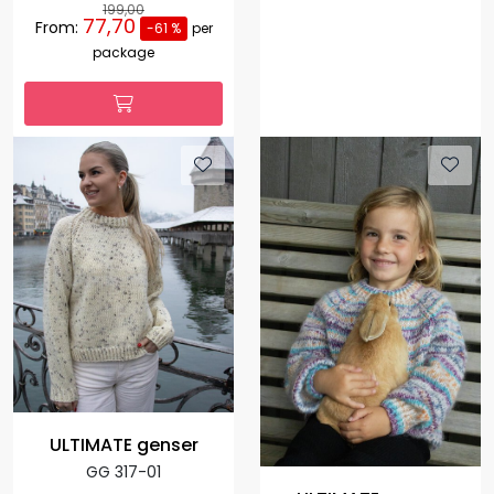
199,00
77,70
From:
-61 %
per
package
ULTIMATE genser
GG 317-01