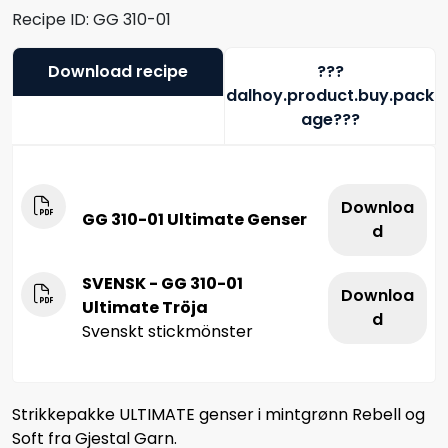
Recipe ID:
GG 310-01
Download recipe
???
dalhoy.product.buy.pack
age???
Downloa
GG 310-01 Ultimate Genser
d
SVENSK - GG 310-01
Downloa
Ultimate Tröja
d
Svenskt stickmönster
Strikkepakke ULTIMATE genser i mintgrønn Rebell og
Soft fra Gjestal Garn.