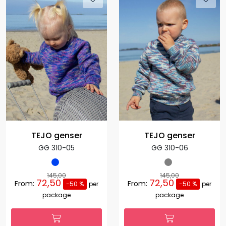
TEJO genser
TEJO genser
GG 310-05
GG 310-06
145,00
145,00
72,50
72,50
From:
From:
-50 %
per
-50 %
per
package
package