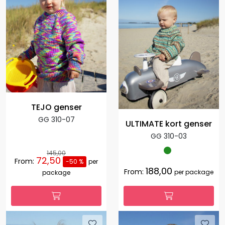
TEJO genser
GG 310-07
ULTIMATE kort genser
GG 310-03
145,00
72,50
From:
-50 %
per
188,00
From:
per package
package