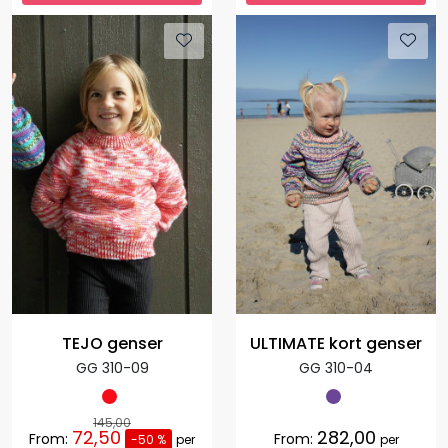
TEJO genser
ULTIMATE kort genser
GG 310-09
GG 310-04
145,00
72,50
282,00
From:
From:
-50 %
per
per