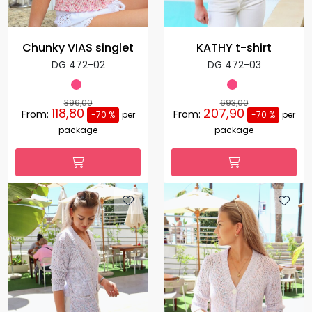
Chunky VIAS singlet
KATHY t-shirt
DG 472-02
DG 472-03
396,00
693,00
118,80
207,90
From:
From:
-70 %
per
-70 %
per
package
package