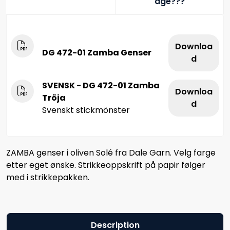
age???
Downloa
DG 472-01 Zamba Genser
d
SVENSK - DG 472-01 Zamba
Downloa
Tröja
d
Svenskt stickmönster
ZAMBA genser i oliven Solé fra Dale Garn. Velg farge
etter eget ønske. Strikkeoppskrift på papir følger
med i strikkepakken.
Description