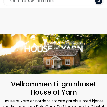
Skip to main content
Frakt 79,-
Yarn
Pattern
Collections
Needles and Accessories
Gift Card
Velkommen til garnhuset
Outlet
House of Yarn
House of Yarn er nordens største garnhus med kjente
merkevarer som Dale Garn, Du Store Alpakka, Gjestal