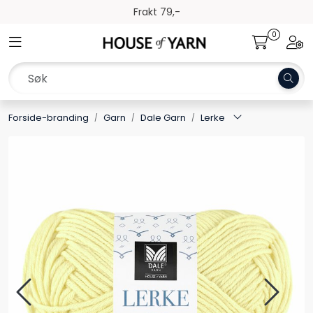
Skip to main content
Frakt 79,-
0
Toggle navigation
Togg
Garn
Oppskrifter
Forside-branding
Garn
Dale Garn
Lerke
Kolleksjoner
Pinner og tilbehør
Gavekort
Outlet