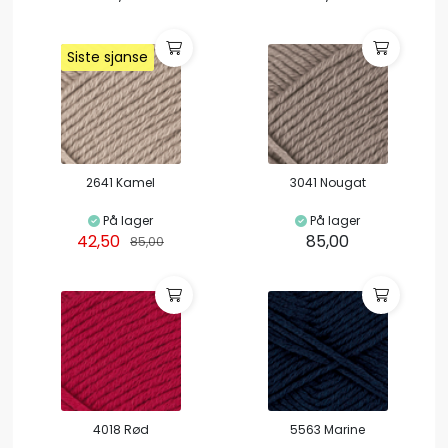
Siste sjanse
Siste sjanse
2641 Kamel
3041 Nougat
På lager
På lager
42,50
85,00
85,00
4018 Rød
5563 Marine