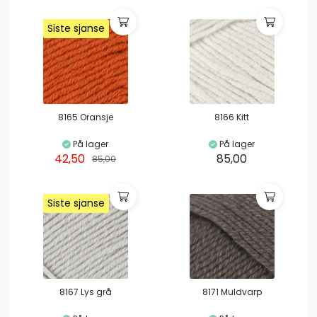
Siste sjanse
Siste sjanse
8165 Oransje
8166 Kitt
På lager
På lager
42,50
85,00
85,00
Siste sjanse
Siste sjanse
8167 Lys grå
8171 Muldvarp