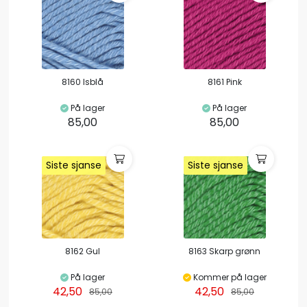
8160 Isblå
8161 Pink
På lager
På lager
85,00
85,00
Siste sjanse
Siste sjanse
Siste sjanse
Siste sjanse
8162 Gul
8163 Skarp grønn
På lager
Kommer på lager
42,50
42,50
85,00
85,00