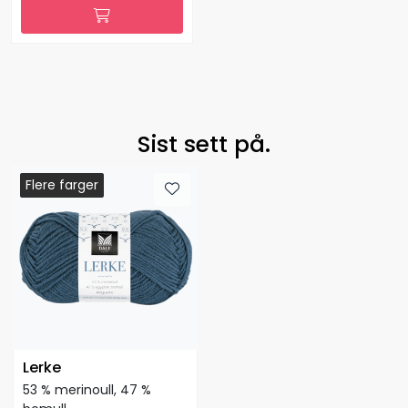
Sist sett på.
Flere farger
Flere farger
Flere farger
Lerke
53 % merinoull, 47 %