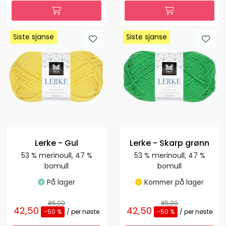
Siste sjanse
Siste sjanse
Siste sjanse
Siste sjanse
Lerke - Gul
Lerke - Skarp grønn
53 % merinoull, 47 %
53 % merinoull, 47 %
bomull
bomull
På lager
Kommer på lager
85,00
85,00
42,50
42,50
-50 %
/ per nøste
-50 %
/ per nøste