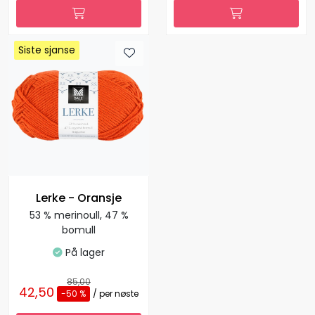
Siste sjanse
Siste sjanse
Lerke - Oransje
53 % merinoull, 47 %
bomull
På lager
85,00
42,50
-50 %
/ per nøste