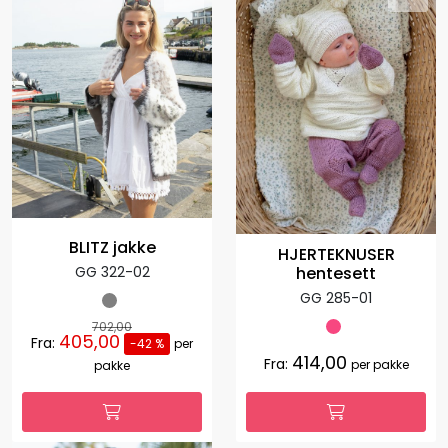
BLITZ jakke
HJERTEKNUSER
GG 322-02
hentesett
GG 285-01
702,00
405,00
Fra:
-42 %
per
414,00
Fra:
per pakke
pakke