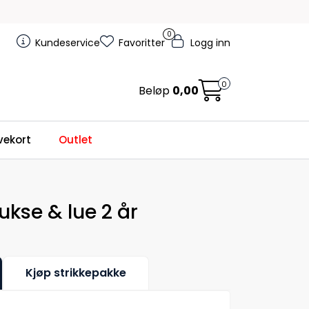
0
Kundeservice
Favoritter
Logg inn
0
Beløp
0,00
ekort
Outlet
ukse & lue 2 år
Kjøp strikkepakke