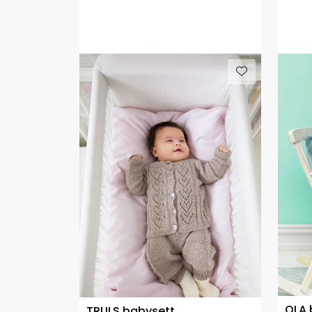
OLA 
TRULS babysett