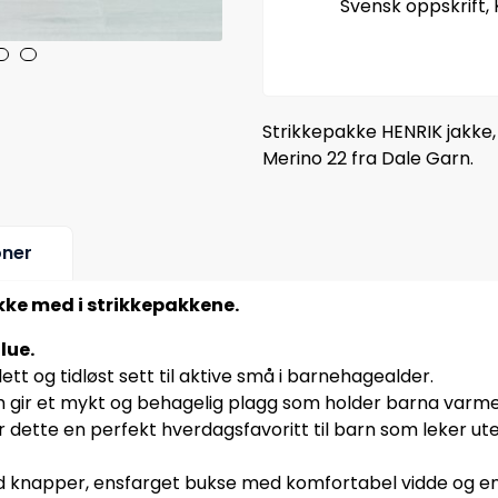
Svensk oppskrift, 
Strikkepakke HENRIK jakke, b
Merino 22 fra Dale Garn.
oner
ikke med i strikkepakkene.
lue.
tt og tidløst sett til aktive små i barnehagealder.
som gir et mykt og behagelig plagg som holder barna varme
 dette en perfekt hverdagsfavoritt til barn som leker ute
 knapper, ensfarget bukse med komfortabel vidde og en g