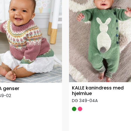
KALLE kanindress med
 genser
hjelmlue
49-02
DG 349-04A