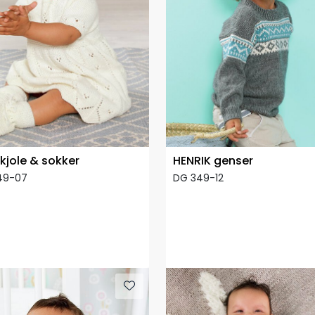
 kjole & sokker
HENRIK genser
49-07
DG 349-12