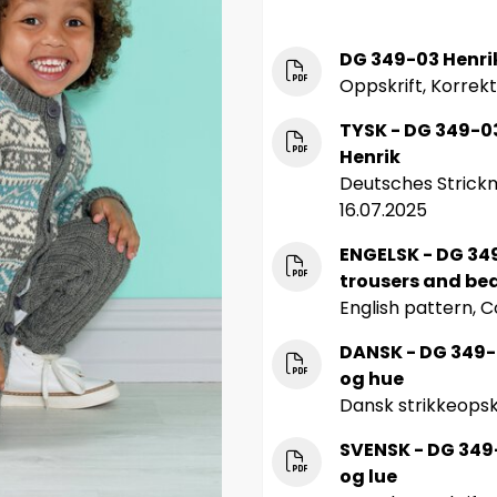
DG 349-03 Henrik
Oppskrift, Korrekt
TYSK - DG 349-0
Henrik
Deutsches Strickm
16.07.2025
ENGELSK - DG 349
trousers and be
English pattern, C
DANSK - DG 349-
og hue
Dansk strikkeopskr
SVENSK - DG 349-
og lue