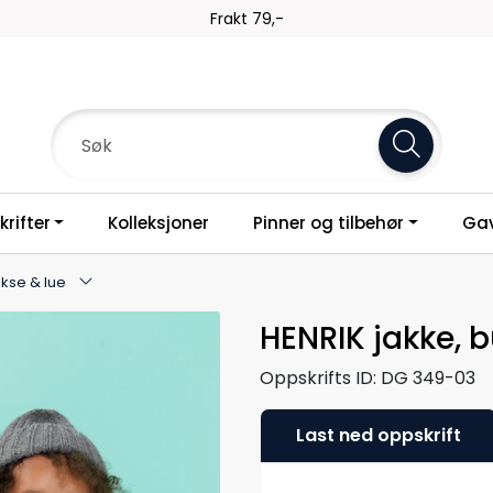
Frakt 79,-
rifter
Kolleksjoner
Pinner og tilbehør
Gav
ukse & lue
HENRIK jakke, b
Oppskrifts ID:
DG 349-03
Last ned oppskrift