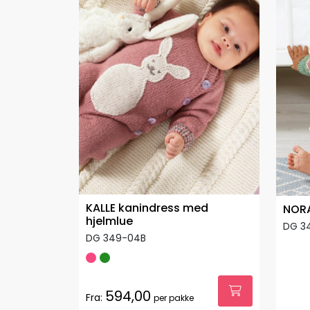
KALLE kanindress med
NORA
hjelmlue
DG 3
DG 349-04B
594,00
Fra:
per pakke