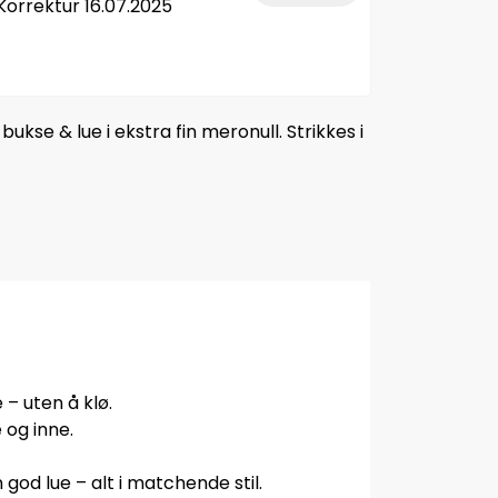
Korrektur 16.07.2025
ukse & lue i ekstra fin meronull. Strikkes i
 – uten å klø.
 og inne.
od lue – alt i matchende stil.