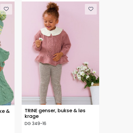
TRINE genser, bukse & løs
ke &
krage
DG 349-16