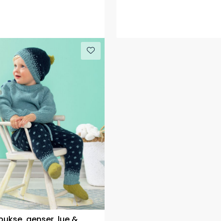
bukse, genser, lue &