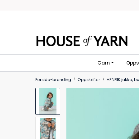
Skip to main content
Garn
Oppsk
Forside-branding
Oppskrifter
HENRIK jakke, b