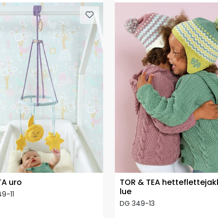
A uro
TOR & TEA hetteflettejak
lue
9-11
DG 349-13