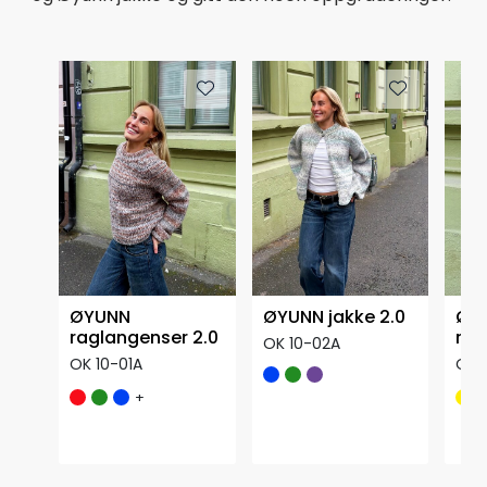
ØYUNN
ØYUNN jakke 2.0
ØY
raglangenser 2.0
rag
OK 10-02A
OK 10-01A
OK 
+