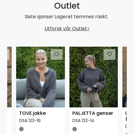
Outlet
Siste sjanse! Lageret tømmes raskt.
Utforsk vår Outlet>
ser
TOVE jakke
PALJETTA genser
ULT
(CE
DSA 123-16
DSA 123-14
DSA