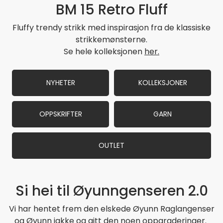
BM 15 Retro Fluff
Fluffy trendy strikk med inspirasjon fra de klassiske
strikkemønsterne.
Se hele kolleksjonen
her.
NYHETER
KOLLEKSJONER
OPPSKRIFTER
GARN
OUTLET
Si hei til Øyunngenseren 2.0
Vi har hentet frem den elskede Øyunn Raglangenser
og Øyunn jakke og gitt den noen oppgraderinger.