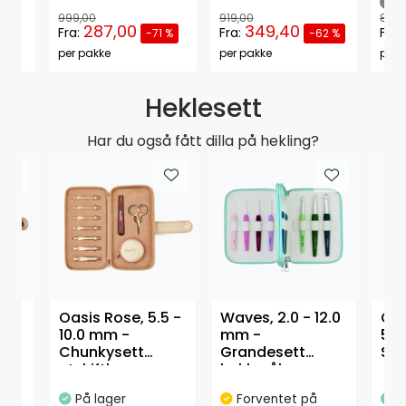
999,00
919,00
801,
287,00
349,40
Fra:
Fra:
Fra:
 %
-71 %
-62 %
per pakke
per pakke
per 
Heklesett
Har du også fått dilla på hekling?
0 -
Oasis Rose, 5.5 -
Waves, 2.0 - 12.0
Oas
10.0 mm -
mm -
5.0
Chunkysett
Grandesett
Sta
utskiftbare
heklenåler
uts
heklenåler
m/soft feel
hek
På lager
Forventet på
P
håndtak