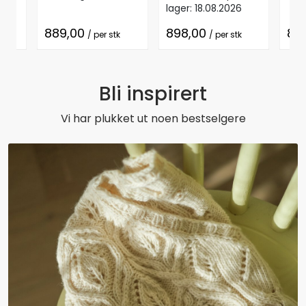
lager: 18.08.2026
889,00
898,00
84
/ per stk
/ per stk
Bli inspirert
Vi har plukket ut noen bestselgere