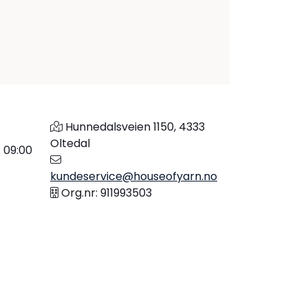
Hunnedalsveien 1150, 4333
Oltedal
: 09:00
kundeservice@houseofyarn.no
Org.nr: 911993503