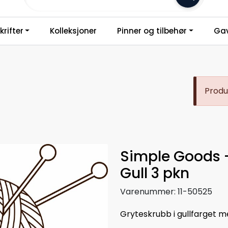
Frakt 79,-
rifter
Kolleksjoner
Pinner og tilbehør
Gav
Produk
Simple Goods 
Gull 3 pkn
Varenummer:
11-50525
Gryteskrubb i gullfarget me