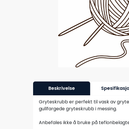
Beskrivelse
Spesifikasj
Gryteskrubb er perfekt til vask av gryt
gullfargede gryteskrubb i messing.
Anbefales ikke å bruke på teflonbelagte