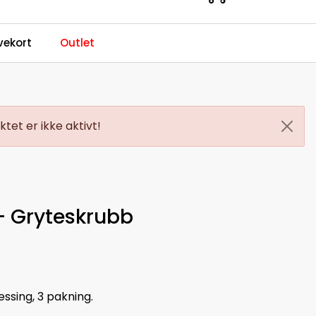
0
ekort
Outlet
Kundeservice
Favoritter
Logg inn
tet er ikke aktivt!
- Gryteskrubb
ssing, 3 pakning.