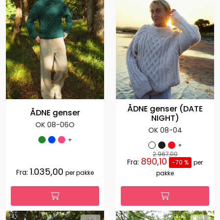
ÅDNE genser (DATE
ÅDNE genser
NIGHT)
OK 08-06O
OK 08-04
+
+
2.967,00
890,10
Fra:
-70 %
per
1.035,00
Fra:
per pakke
pakke