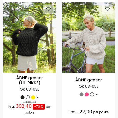
ÅDNE genser
ÅDNE genser
(ULLRIKKE)
OK 08-05J
OK 08-03B
+
+
1.308,00
392,40
Fra:
-70 %
per
1.127,00
Fra:
per pakke
pakke