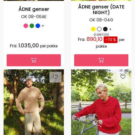
ÅDNE genser (DATE
ÅDNE genser
NIGHT)
OK 08-06AE
OK 08-04G
+
+
2.967,00
890,10
Fra:
-70 %
per
1.035,00
Fra:
per pakke
pakke