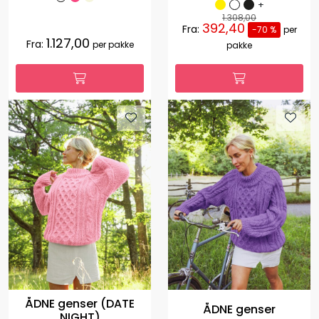
+
1.308,00
392,40
Fra:
-70 %
per
1.127,00
Fra:
per pakke
pakke
ÅDNE genser (DATE
ÅDNE genser
NIGHT)