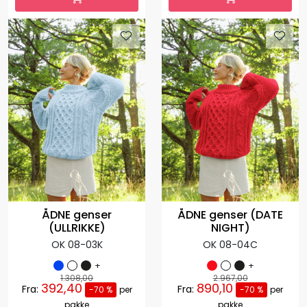
ÅDNE genser
ÅDNE genser (DATE
(ULLRIKKE)
NIGHT)
OK 08-03K
OK 08-04C
+
+
1.308,00
2.967,00
392,40
890,10
Fra:
Fra:
-70 %
per
-70 %
per
pakke
pakke