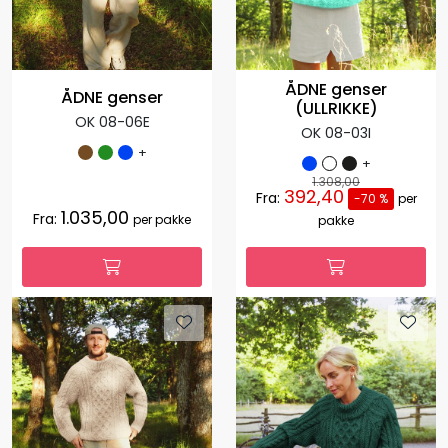
ÅDNE genser
ÅDNE genser
(ULLRIKKE)
OK 08-06E
OK 08-03I
+
+
1.308,00
392,40
Fra:
-70 %
per
1.035,00
Fra:
per pakke
pakke