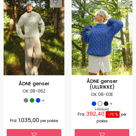
ÅDNE genser
ÅDNE genser
(ULLRIKKE)
OK 08-06Z
OK 08-03E
+
+
1.308,00
392,40
Fra:
-70 %
per
1.035,00
Fra:
per pakke
pakke