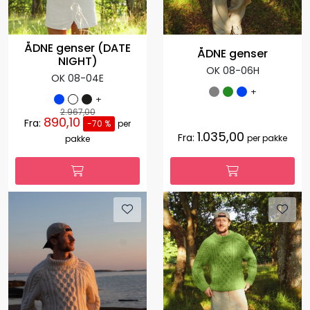
ÅDNE genser (DATE
ÅDNE genser
NIGHT)
OK 08-06H
OK 08-04E
+
+
2.967,00
890,10
Fra:
-70 %
per
1.035,00
Fra:
per pakke
pakke