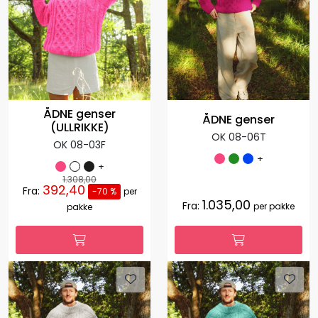
ÅDNE genser
ÅDNE genser
(ULLRIKKE)
OK 08-06T
OK 08-03F
+
+
1.308,00
392,40
Fra:
-70 %
per
1.035,00
Fra:
per pakke
pakke