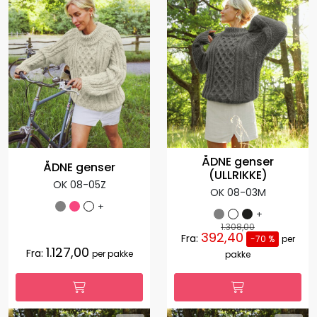
ÅDNE genser
ÅDNE genser
(ULLRIKKE)
OK 08-05Z
OK 08-03M
+
+
1.308,00
392,40
Fra:
-70 %
per
1.127,00
Fra:
per pakke
pakke