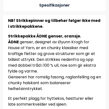
Spesifikasjoner
NB! Strikkepinner og tilbehør følger ikke med
i strikkepakkene.
Strikkepakke ÅDNE genser, oransje.
ÅDNE
genser, designet av Øyunn Krogh for
House of Yarn, er en chunky klassiker med
kraftige fletter og grove strukturer som gir et
tidløst uttrykk. Den strikkes nedenfra og opp
med dobbel tråd i 100 % ull, noe som gir ekstra
fylde og varme.
Genseren har romslig fasong, raglanfelling og en
chunky halskant som balanserer
helhetsinntrykket.
Et perfekt plagg for hyttekos, høstturer eller
late sommerkvelder ved sjøen.