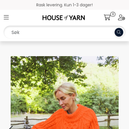
Skip to main content
Rask levering. Kun 1-3 dager!
0
Toggle navigation
Togg
Garn
Oppskrifter
Kolleksjoner
Pinner og tilbehør
Gavekort
Outlet