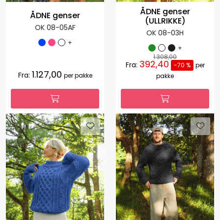
ÅDNE genser
ÅDNE genser
(ULLRIKKE)
OK 08-05AF
OK 08-03H
+
+
1.308,00
392,40
Fra:
-70 %
per
1.127,00
Fra:
per pakke
pakke