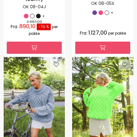
OK 08-05X
OK 08-04J
+
+
2.967,00
890,10
Fra:
-70 %
per
1.127,00
Fra:
per pakke
pakke