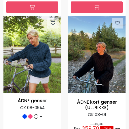
ÅDNE genser
ÅDNE kort genser
(ULLRIKKE)
OK 08-05AA
OK 08-01
+
1.199,00
359,70
Fra:
-70 %
per