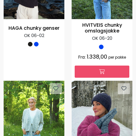
HVITVEIS chunky
HAGA chunky genser
omslagsjakke
OK 06-02
OK 06-20
1.338,00
Fra:
per pakke