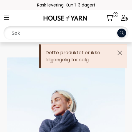
Skip to main content
Rask levering. Kun 1-3 dager!
0
Toggle navigation
Togg
Garn
Oppskrifter
Dette produktet er ikke
Kolleksjoner
tilgjengelig for salg.
Pinner og tilbehør
Gavekort
Outlet