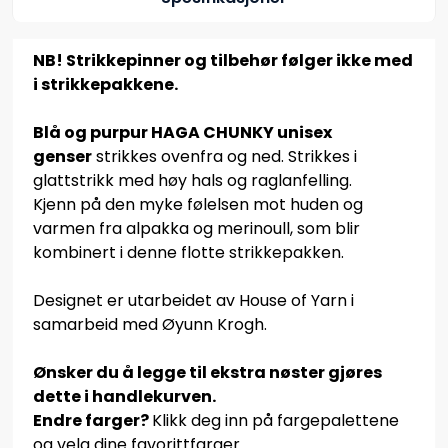
NB! Strikkepinner og tilbehør følger ikke med
i strikkepakkene.
Blå og purpur HAGA CHUNKY unisex
genser
strikkes ovenfra og ned. Strikkes i
glattstrikk med høy hals og raglanfelling.
Kjenn på den myke følelsen mot huden og
varmen fra alpakka og merinoull, som blir
kombinert i denne flotte strikkepakken.
Designet er utarbeidet av House of Yarn i
samarbeid med Øyunn Krogh.
Ønsker du å legge til ekstra nøster gjøres
dette i handlekurven.
Endre farger?
Klikk deg inn på fargepalettene
og velg dine favorittfarger.