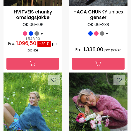
HVITVEIS chunky
HAGA CHUNKY unisex
omslagsjakke
genser
OK 06-10E
OK 06-23B
+
+
1.548,00
1.096,50
Fra:
-29 %
per
1.338,00
Fra:
per pakke
pakke