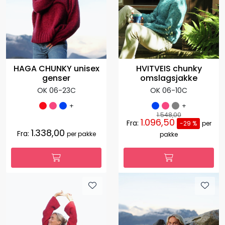
HAGA CHUNKY unisex
HVITVEIS chunky
genser
omslagsjakke
OK 06-23C
OK 06-10C
+
+
1.548,00
1.096,50
Fra:
-29 %
per
1.338,00
Fra:
per pakke
pakke