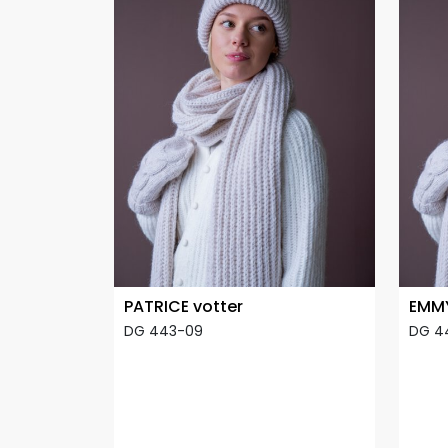
PATRICE votter
EMMY
DG 443-09
DG 4