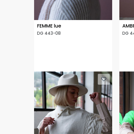
FEMME lue
AMBR
DG 443-08
DG 4