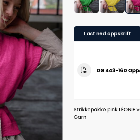
Last ned oppskrift
DG 443-16D Oppsk
Strikkepakke pink LÉONIE ve
Garn