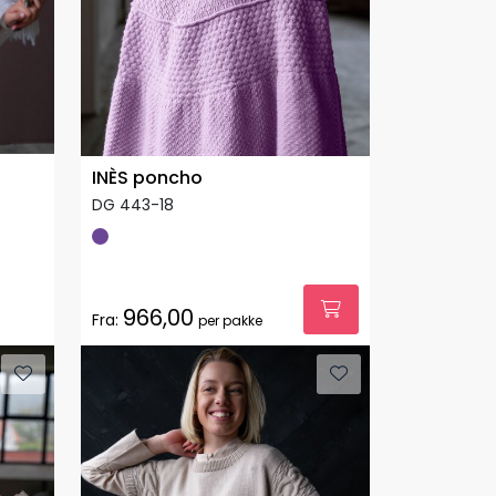
INÈS poncho
DG 443-18
966,00
Fra:
per pakke