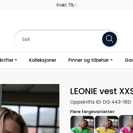
Frakt 79,-
rifter
Kolleksjoner
Pinner og tilbehør
Gav
LEONIE vest XX
Oppskrifts ID:
DG 443-16D
Flere fargevarianter: