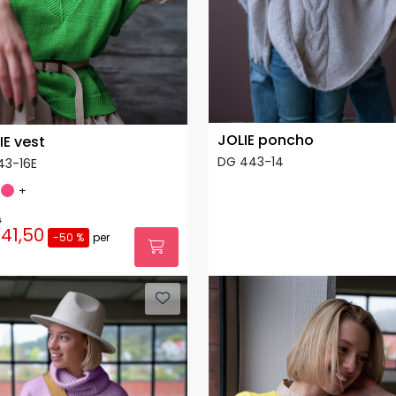
JOLIE poncho
IE vest
DG 443-14
43-16E
+
0
41,50
-50 %
per