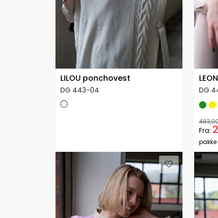
LILOU ponchovest
LEON
DG 443-04
DG 4
483,0
2
Fra:
pakke