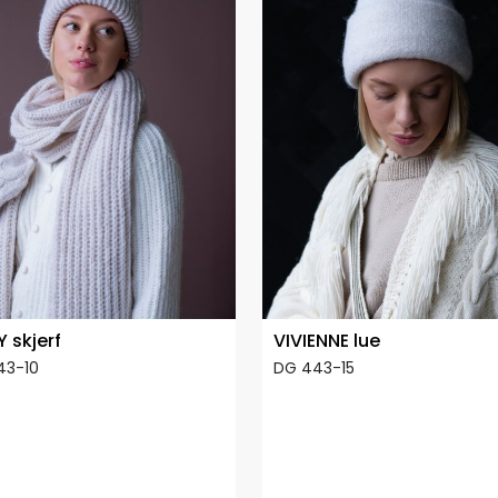
 skjerf
VIVIENNE lue
43-10
DG 443-15