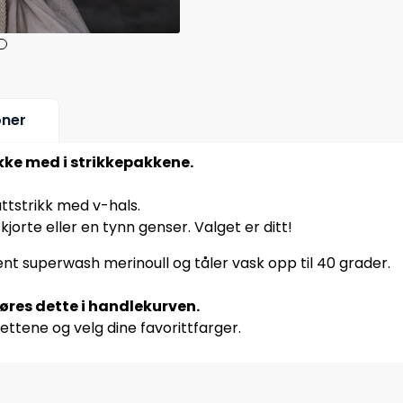
oner
ikke med i strikkepakkene.
lattstrikk med v-hals.
jorte eller en tynn genser. Valget er ditt!
sent superwash merinoull og tåler vask opp til 40 grader.
jøres dette i handlekurven.
ettene og velg dine favorittfarger.