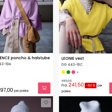
ENCE poncho & halstube
LEONIE vest
43-19A
DG 443-16C
+
483,00
241,50
Fra:
-50 %
per
97,00
per pakke
pakke