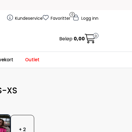
0
Kundeservice
Favoritter
Logg inn
0
Beløp
0,00
ekort
Outlet
S-XS
+ 2