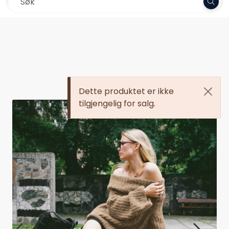
Skip to main content
Frakt 79,-
Garn
Oppskrifter
Dette produktet er ikke
Kolleksjoner
tilgjengelig for salg.
Pinner og tilbehør
Gavekort
Outlet