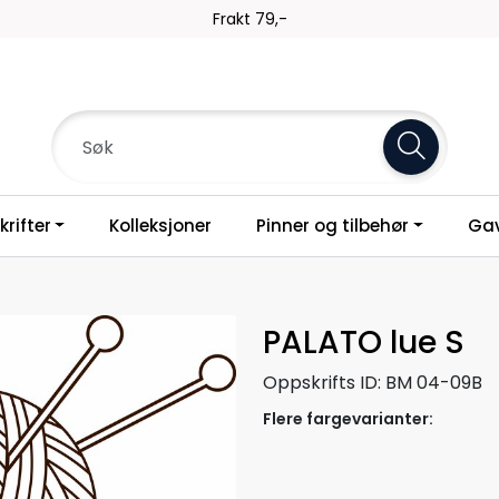
Frakt 79,-
rifter
Kolleksjoner
Pinner og tilbehør
Gav
PALATO lue S
Oppskrifts ID:
BM 04-09B
Flere fargevarianter: