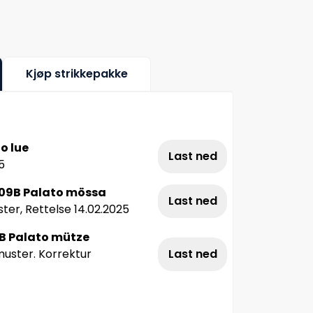
Kjøp strikkepakke
o lue
Last ned
5
-09B Palato mössa
Last ned
ter, Rettelse 14.02.2025
B Palato mütze
uster. Korrektur
Last ned