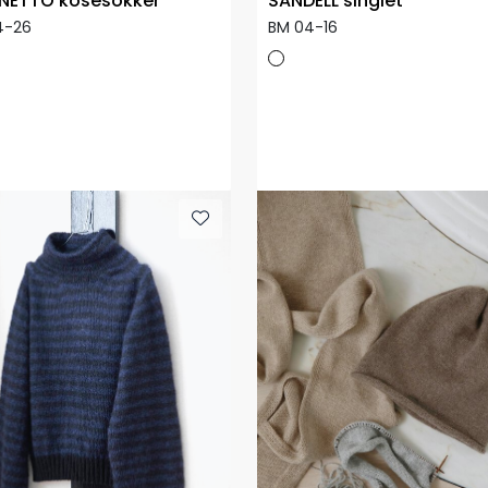
NETTO kosesokker
SANDELL singlet
4-26
BM 04-16