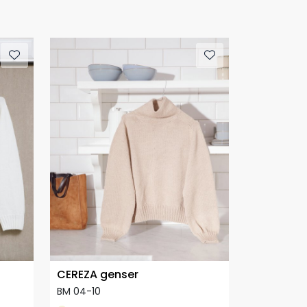
CEREZA genser
BM 04-10