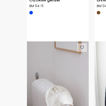
CIZORNA genser
DIVA
BM 04-11
BM 0