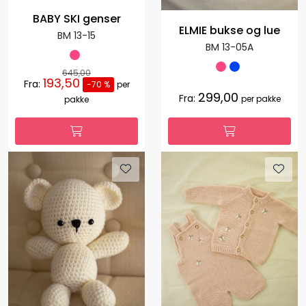
BABY SKI genser
ELMIE bukse og lue
BM 13-15
BM 13-05A
645,00
193,50
Fra:
-70 %
per
299,00
Fra:
per pakke
pakke