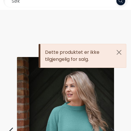
Skip to main content
Frakt 79,-
Garn
Oppskrifter
Dette produktet er ikke
Kolleksjoner
tilgjengelig for salg.
Pinner og tilbehør
Gavekort
Outlet