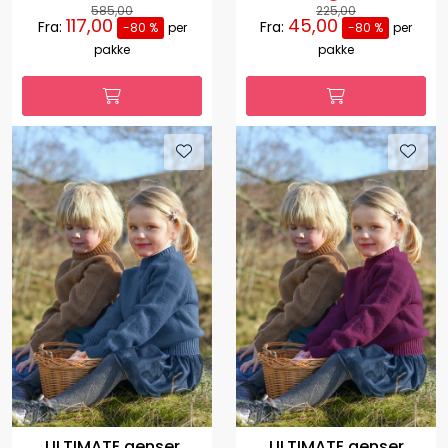
585,00
225,00
117,00
45,00
Fra:
Fra:
-80 %
per
-80 %
per
pakke
pakke
ULTIMATE genser
ULTIMATE genser