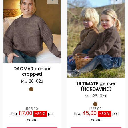
DAGMAR genser
cropped
MG 26-02B
ULTIMATE genser
(NORDAVIND)
MG 26-04B
585,00
225,00
117,00
45,00
Fra:
Fra:
-80 %
per
-80 %
per
pakke
pakke