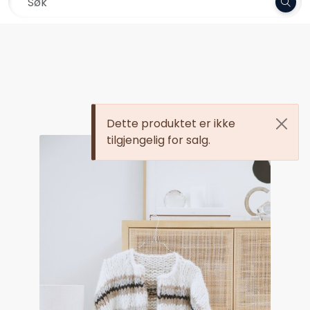
Skip to main content
Frakt 79,-
Garn
Oppskrifter
Dette produktet er ikke
Kolleksjoner
tilgjengelig for salg.
Pinner og tilbehør
Gavekort
Outlet