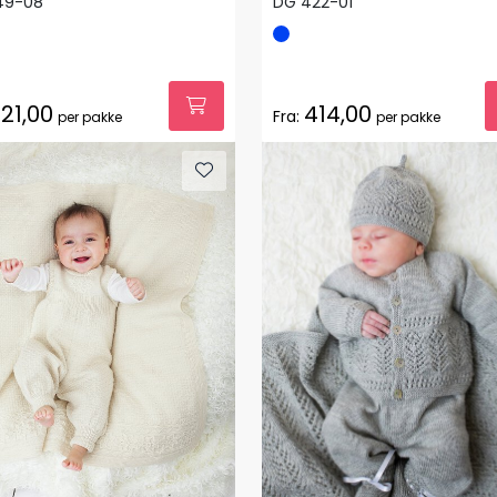
49-08
DG 422-01
21,00
414,00
Fra:
per pakke
per pakke