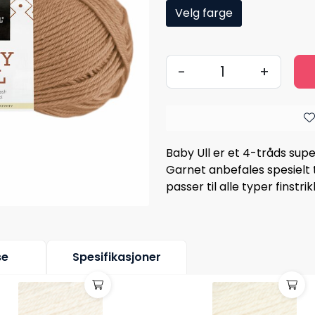
Velg farge
-
+
Baby Ull er et 4-tråds supe
Garnet anbefales spesielt 
passer til alle typer finstrik
se
Spesifikasjoner