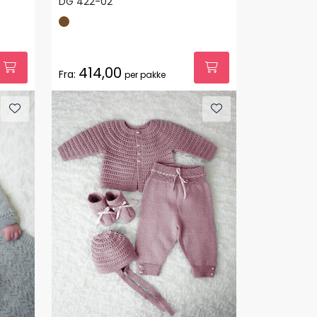
DG 422-02
414,00
Fra:
per pakke