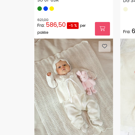
DG 3
621,00
586,50
Fra:
-5 %
per
6
Fra:
pakke