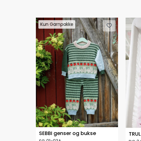
Kun Garnpakke
SEBBI genser og bukse
TRUL
SG 01-03A