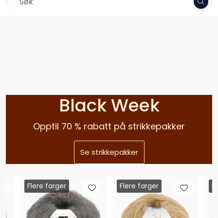
Skip to main content
Frakt 79,-
Garn
Oppskrifter
Kolleksjoner
Black Week
Pinner og tilbehør
Opptil 70 % rabatt på strikkepakker
Gavekort
Se strikkepakker
Outlet
Flere farger
Flere farger
F