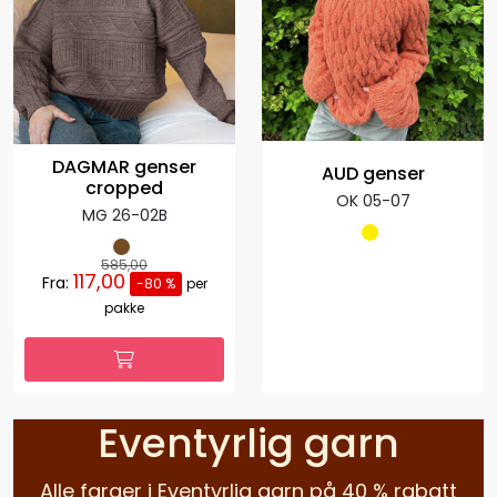
DAGMAR genser
AUD genser
cropped
OK 05-07
MG 26-02B
585,00
117,00
Fra:
-80 %
per
pakke
Eventyrlig garn
Alle farger i Eventyrlig garn på 40 % rabatt