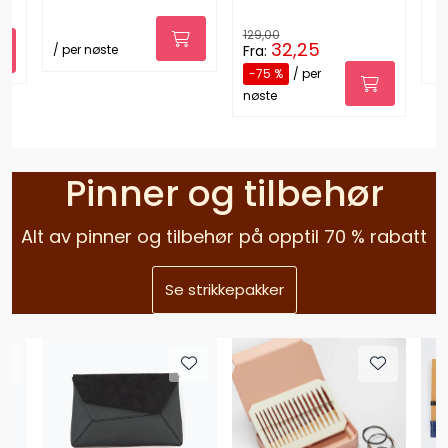
129,00
32,25
Fra:
/ per nøste
-75 %
/ per
nøste
Pinner og tilbehør
Alt av pinner og tilbehør på opptil 70 % rabatt
Se strikkepakker