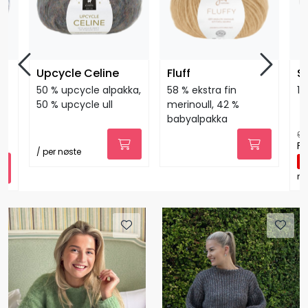
Upcycle Celine
Fluff
S
50 % upcycle alpakka,
58 % ekstra fin
10
50 % upcycle ull
merinoull, 42 %
babyalpakka
99
Fr
/ per nøste
-
nø