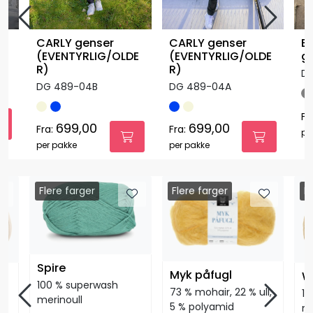
CARLY genser
CARLY genser
E
(EVENTYRLIG/OLDE
(EVENTYRLIG/OLDE
g
R)
R)
DG
DG 489-04B
DG 489-04A
Fr
699,00
699,00
Fra:
Fra:
pe
per pakke
per pakke
Flere farger
Flere farger
F
Spire
Myk påfugl
W
100 % superwash
73 % mohair, 22 % ull,
10
merinoull
5 % polyamid
me