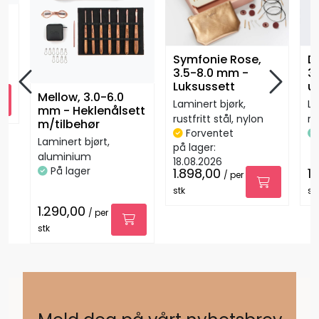
Symfonie Rose,
D
3.5-8.0 mm -
3
Luksussett
u
Mellow, 3.0-6.0
Laminert bjørk,
La
mm - Heklenålsett
rustfritt stål, nylon
ru
m/tilbehør
Forventet
Laminert bjørt,
på lager:
aluminium
18.08.2026
På lager
1.898,00
1
/ per
stk
st
1.290,00
/ per
stk