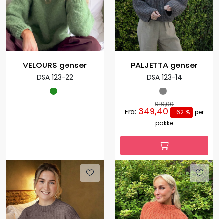
VELOURS genser
PALJETTA genser
DSA 123-22
DSA 123-14
919,00
349,40
Fra:
-62 %
per
pakke