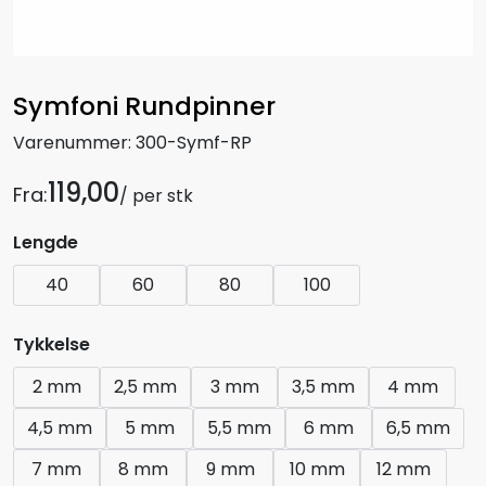
Symfoni Rundpinner
Varenummer:
300-Symf-RP
119,00
Fra:
/ per stk
Lengde
40
60
80
100
Tykkelse
2 mm
2,5 mm
3 mm
3,5 mm
4 mm
4,5 mm
5 mm
5,5 mm
6 mm
6,5 mm
7 mm
8 mm
9 mm
10 mm
12 mm