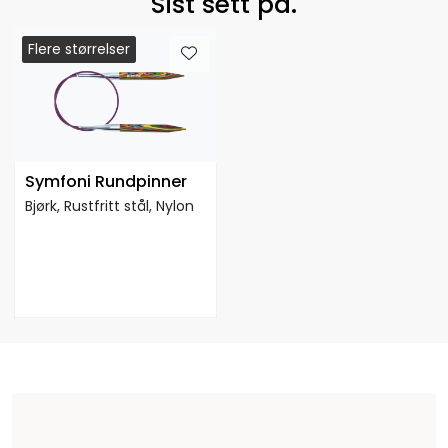
Sist sett på.
Flere størrelser
Flere størrelser
Symfoni Rundpinner
Bjørk, Rustfritt stål, Nylon