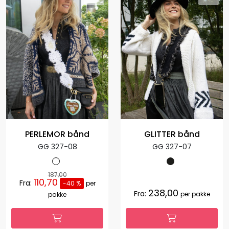
PERLEMOR bånd
GLITTER bånd
GG 327-08
GG 327-07
187,00
110,70
Fra:
-40 %
per
238,00
Fra:
per pakke
pakke