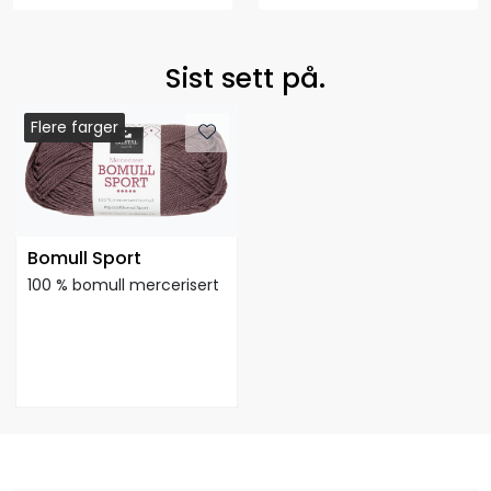
Sist sett på.
Flere farger
Flere farger
Bomull Sport
100 % bomull mercerisert