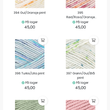
394 Gul/Oransje print
395
Rød/Rosa/Oransje
print
På lager
På lager
45,00
45,00
396 Turkis/Lilla print
397 Grønn/Gul/Blå
print
På lager
På lager
45,00
45,00