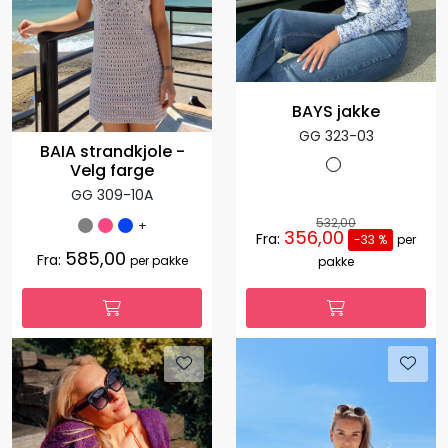
BAYS jakke
GG 323-03
BAIA strandkjole -
Velg farge
GG 309-10A
532,00
+
356,00
Fra:
-33 %
per
585,00
Fra:
per pakke
pakke