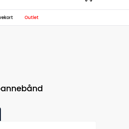
0
ekort
Outlet
Kundeservice
Favoritter
Logg inn
 pannebånd