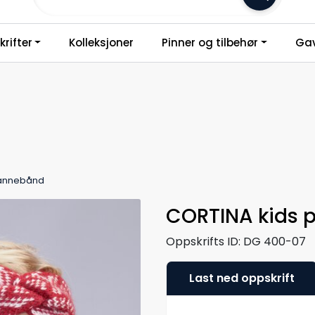
Frakt 79,-
rifter
Kolleksjoner
Pinner og tilbehør
Gav
pannebånd
CORTINA kids
Oppskrifts ID:
DG 400-07
Last ned oppskrift