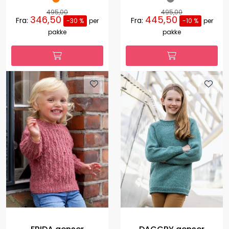
495,00
495,00
346,50
445,50
Fra:
Fra:
-30 %
per
-10 %
per
pakke
pakke