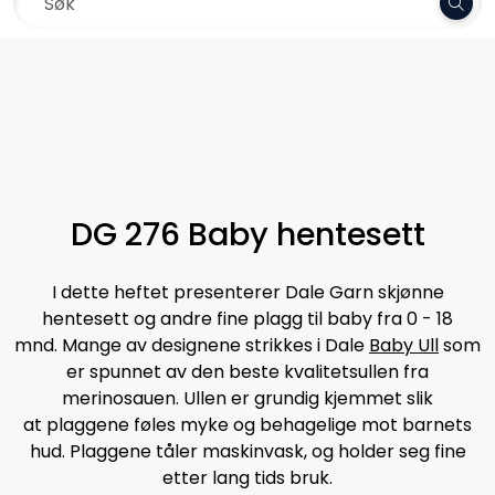
Skip to main content
Rask levering. Kun 1-3 dager!
Garn
Oppskrifter
Kolleksjoner
DG 276 Baby hentesett
Pinner og tilbehør
I dette heftet presenterer Dale Garn skjønne
hentesett og andre fine plagg til baby fra 0 - 18
Gavekort
mnd. Mange av designene strikkes i Dale
Baby Ull
som
er spunnet av den beste kvalitetsullen fra
Outlet
merinosauen. Ullen er grundig kjemmet slik
at plaggene føles myke og behagelige mot barnets
hud. Plaggene tåler maskinvask, og holder seg fine
etter lang tids bruk.