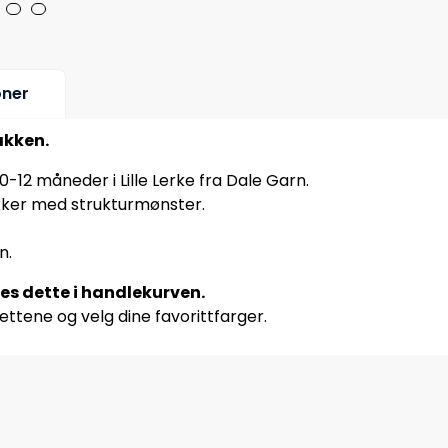
oner
akken.
 0-12 måneder i Lille Lerke fra Dale Garn.
sokker med strukturmønster.
n.
res dette i handlekurven.
ettene og velg dine favorittfarger.