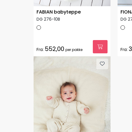
FABIAN babyteppe
FION
DG 276-10B
DG 2
552,00
3
Fra:
Fra:
per pakke