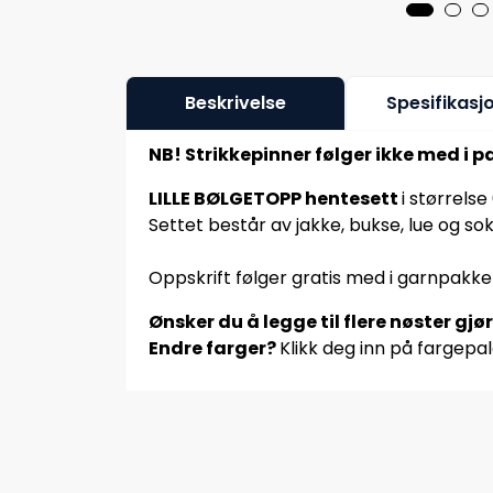
Beskrivelse
Spesifikasj
NB! Strikkepinner følger ikke med i p
LILLE BØLGETOPP hentesett
i størrelse
Settet består av jakke, bukse, lue og 
Oppskrift følger gratis med i garnpakke
Ønsker du å legge til flere nøster gjø
Endre farger?
Klikk deg inn på fargepal