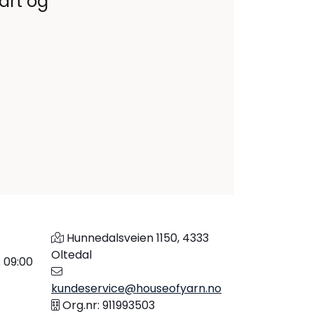
vårt og
Hunnedalsveien 1150, 4333
Oltedal
: 09:00
kundeservice@houseofyarn.no
Org.nr: 911993503