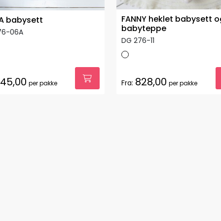
FANNY heklet babysett o
A babysett
babyteppe
76-06A
DG 276-11
45,00
828,00
Fra:
per pakke
per pakke