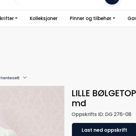
Frakt 79,-
rifter
Kolleksjoner
Pinner og tilbehør
Gav
 hentesett
LILLE BØLGETOP
md
Oppskrifts ID:
DG 276-08
Last ned oppskrift