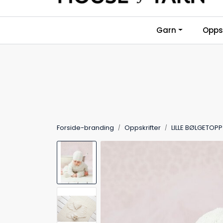
Skip to main content
Garn
Oppsk
Forside-branding
Oppskrifter
LILLE BØLGETOPP