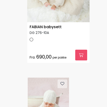
FABIAN babysett
DG 276-10A
690,00
Fra:
per pakke