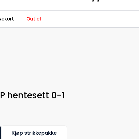
0
ekort
Outlet
Kundeservice
Favoritter
Logg inn
P hentesett 0-1
Kjøp strikkepakke