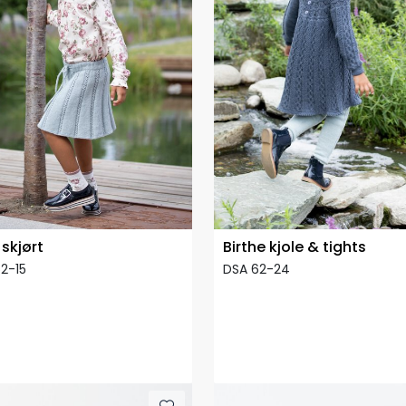
 skjørt
Birthe kjole & tights
2-15
DSA 62-24