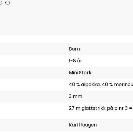
Barn
1-8 år
Mini Sterk
40 % alpakka, 40 % merinoul
3 mm
27 m glattstrikk på p nr 3 =
Kari Haugen