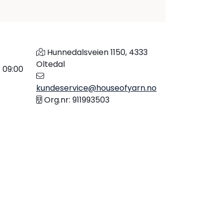
Hunnedalsveien 1150, 4333
Oltedal
: 09:00
kundeservice@houseofyarn.no
Org.nr: 911993503