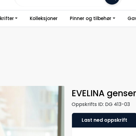
Frakt 79,-
rifter
Kolleksjoner
Pinner og tilbehør
Gav
EVELINA gense
Oppskrifts ID:
DG 413-03
Last ned oppskrift