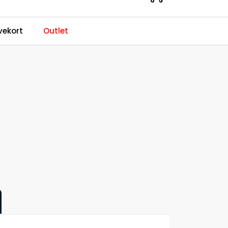
0
ekort
Outlet
Kundeservice
Favoritter
Logg inn
r