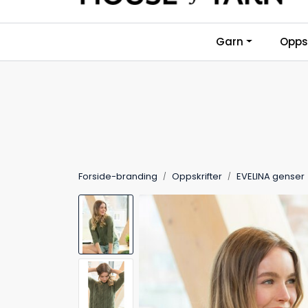
Skip to main content
Garn
Oppsk
Forside-branding
Oppskrifter
EVELINA genser