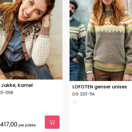
y Jakke, Kamel
LOFOTEN genser unisex
20-06B
DG 320-11A
.417,00
per pakke