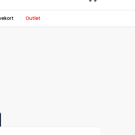
0
ekort
Outlet
Kundeservice
Favoritter
Logg inn