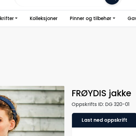
Frakt 79,-
rifter
Kolleksjoner
Pinner og tilbehør
Gav
FRØYDIS jakke
Oppskrifts ID:
DG 320-01
Last ned oppskrift