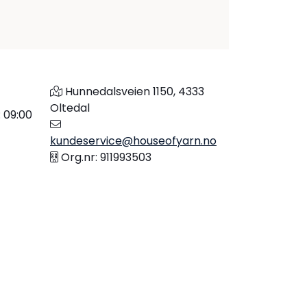
Hunnedalsveien 1150, 4333
Oltedal
: 09:00
kundeservice@houseofyarn.no
Org.nr: 911993503