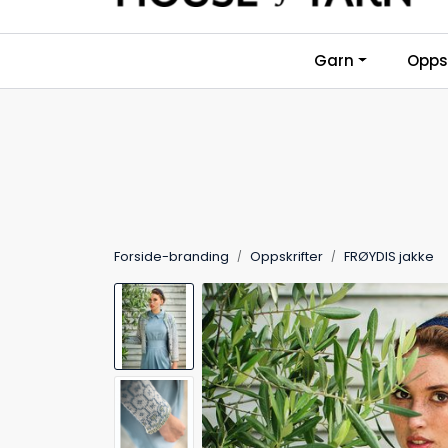
Skip to main content
Garn
Oppsk
Forside-branding
Oppskrifter
FRØYDIS jakke