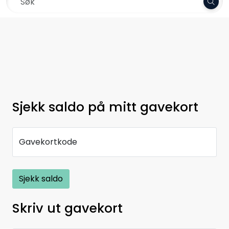
Skip to main content
Frakt 79,-
Garn
Oppskrifter
Kolleksjoner
Sjekk saldo på mitt gavekort
Pinner og tilbehør
Gavekortkode
Gavekort
Sjekk saldo
Outlet
Skriv ut gavekort