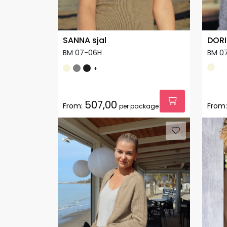
SANNA sjal
DORI
BM 07-06H
BM 0
+
507,00
From:
From:
per package