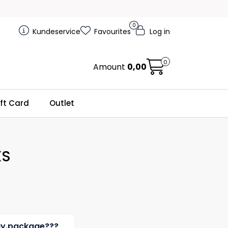
0
Kundeservice
Favourites
Log in
0
Amount
0,00
ft Card
Outlet
XS
uy.package???