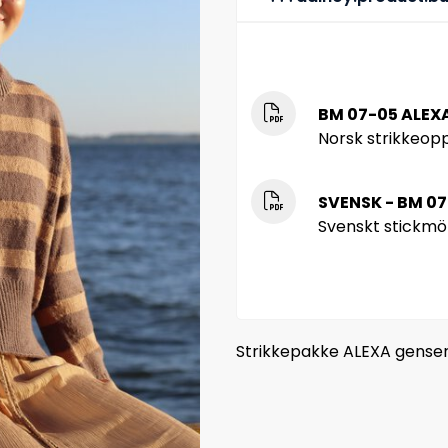
BM 07-05 ALEX
Norsk strikkeopp
SVENSK - BM 07
Svenskt stickmö
Strikkepakke ALEXA genser