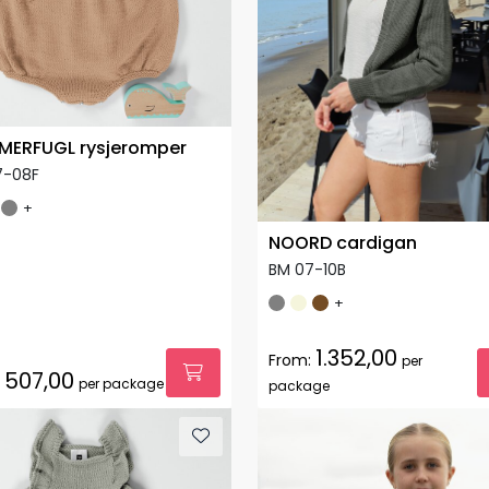
ERFUGL rysjeromper
7-08F
+
NOORD cardigan
BM 07-10B
+
1.352,00
From:
per
507,00
per package
package