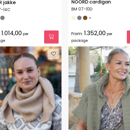
NOORD cardigan
R jakke
BM 07-10D
7-14C
+
1.014,00
1.352,00
From:
per
per
age
package