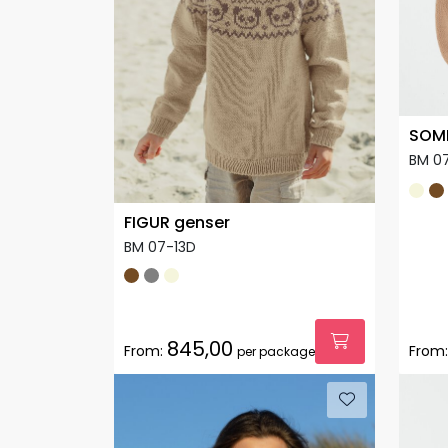
SOMM
BM 0
FIGUR genser
BM 07-13D
845,00
From:
From:
per package