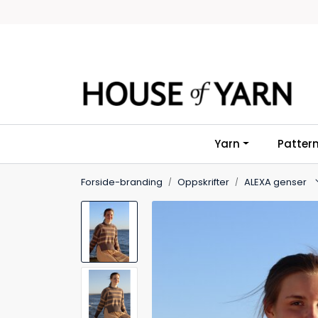
Skip to main content
Yarn
Patter
Forside-branding
Oppskrifter
ALEXA genser