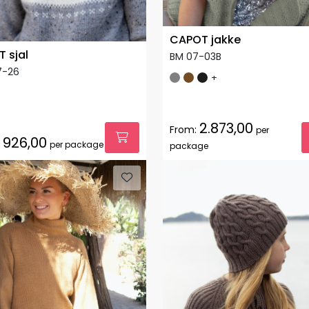
CAPOT jakke
T sjal
BM 07-03B
7-26
+
2.873,00
From:
per
926,00
per package
package