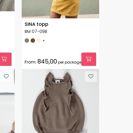
SINA topp
BM 07-09B
+
845,00
From:
per package