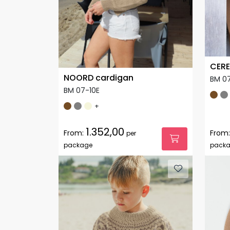
CERE
NOORD cardigan
BM 0
BM 07-10E
+
1.352,00
From:
From:
per
package
pack