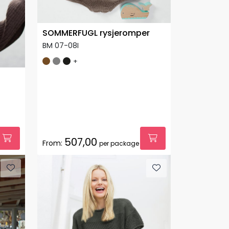
SOMMERFUGL rysjeromper
BM 07-08I
+
507,00
From:
per package