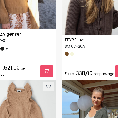
ZA genser
FEYRE lue
7-01
BM 07-20A
+
1.521,00
per
338,00
From:
per package
age