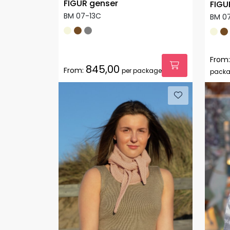
FIGUR genser
FIGU
BM 07-13C
BM 0
From:
845,00
From:
per package
pack