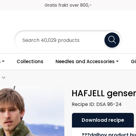
Frakt 79,-
n
Collections
Needles and Accessories
Gi
HAFJELL genser
Recipe ID:
DSA 96-24
Download recipe
???dalhoy.product.b