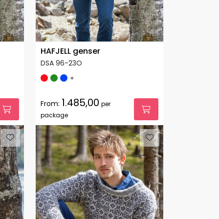
HAFJELL genser
DSA 96-23O
+
1.485,00
From:
per
package