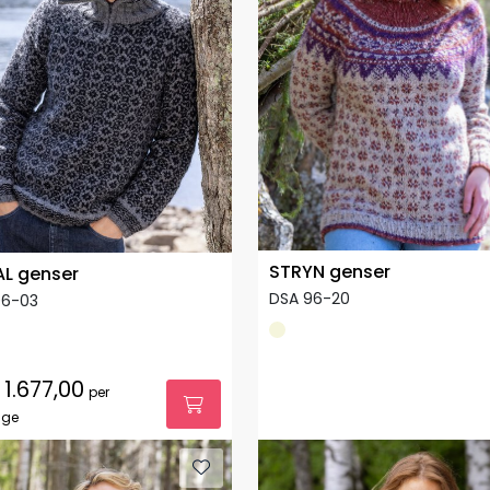
STRYN genser
L genser
DSA 96-20
96-03
1.677,00
per
age