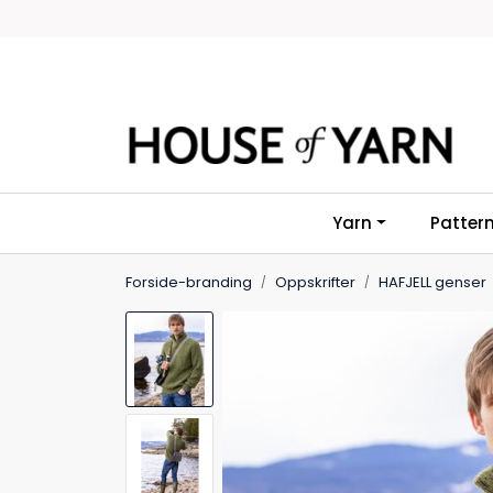
Skip to main content
Yarn
Patter
Forside-branding
Oppskrifter
HAFJELL genser