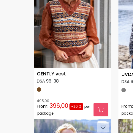
GENTLY vest
UVDA
DSA 96-38
DSA 
495,00
396,00
From:
From:
-20 %
per
package
pack