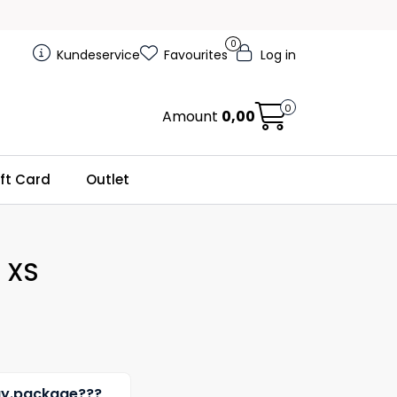
0
Kundeservice
Favourites
Log in
0
Amount
0,00
ft Card
Outlet
 XS
uy.package???