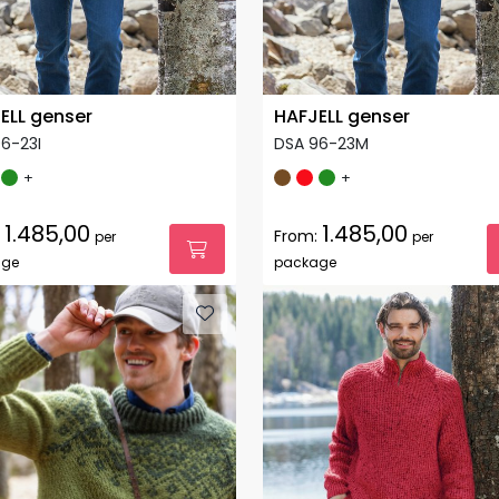
ELL genser
HAFJELL genser
6-23I
DSA 96-23M
+
+
1.485,00
1.485,00
From:
per
per
age
package