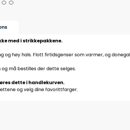
ons
ikke med i strikkepakkene.
ng og høy hals. Flott firtidsgenser som varmer, og donega
 og må bestilles der dette selges.
jøres dette i handlekurven.
ettene og velg dine favorittfarger.