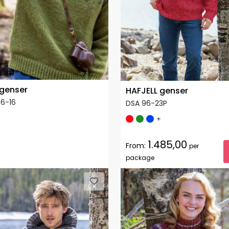
genser
HAFJELL genser
6-16
DSA 96-23P
+
1.485,00
From:
per
package