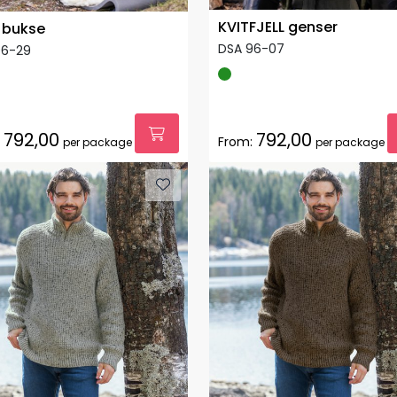
KVITFJELL genser
 bukse
DSA 96-07
96-29
792,00
792,00
From:
per package
per package