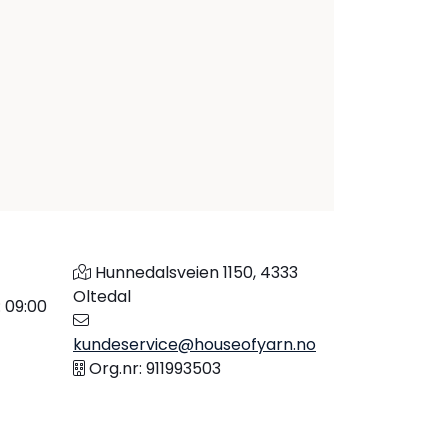
Hunnedalsveien 1150, 4333
Oltedal
: 09:00
kundeservice@houseofyarn.no
Org.nr: 911993503