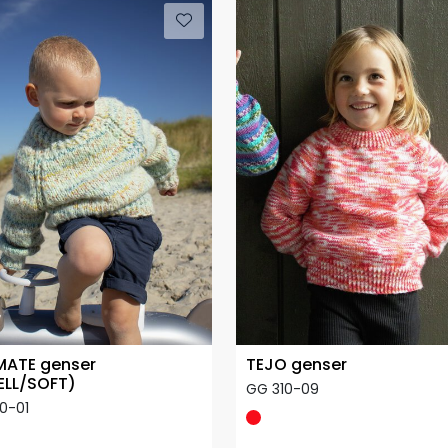
MATE genser
TEJO genser
ELL/SOFT)
GG 310-09
0-01