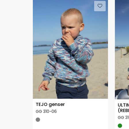
TEJO genser
ULTI
(REB
GG 310-06
GG 31