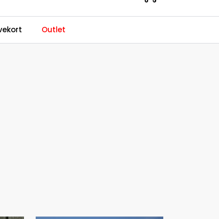
0
ekort
Outlet
Kundeservice
Favoritter
Logg inn