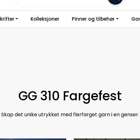
Frakt 79,-
rifter
Kolleksjoner
Pinner og tilbehør
Gav
GG 310 Fargefest
Skap det unike utrykket med flerfarget garn i en genser.