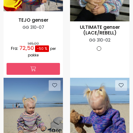
TEJO genser
ULTIMATE genser
GG 310-07
(LACE/REBELL)
GG 310-02
145,00
72,50
Fra:
-50 %
per
pakke