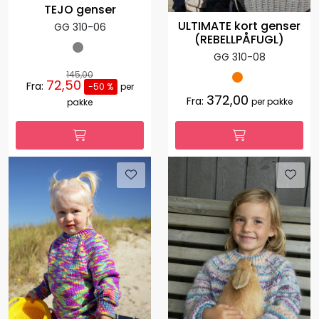
TEJO genser
ULTIMATE kort genser
GG 310-06
(REBELLPÅFUGL)
GG 310-08
145,00
72,50
Fra:
-50 %
per
372,00
Fra:
per pakke
pakke