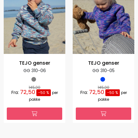
TEJO genser
TEJO genser
GG 310-06
GG 310-05
145,00
145,00
72,50
72,50
Fra:
Fra:
-50 %
per
-50 %
per
pakke
pakke