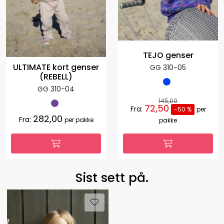
TEJO genser
ULTIMATE kort genser
GG 310-05
(REBELL)
GG 310-04
145,00
72,50
Fra:
-50 %
per
282,00
Fra:
per pakke
pakke
Sist sett på.