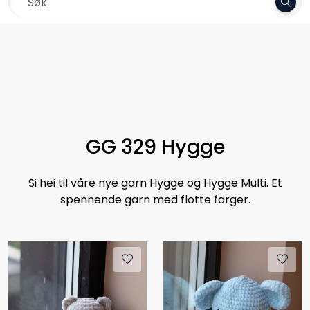
Skip to main content
Frakt 79,-
Garn
Oppskrifter
Kolleksjoner
GG 329 Hygge
Pinner og tilbehør
Si hei til våre nye garn
Hygge
og
Hygge Multi
. Et
spennende garn med flotte farger.
Gavekort
Outlet