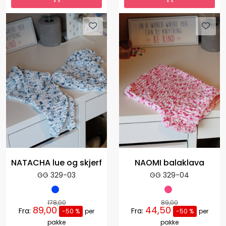
NATACHA lue og skjerf
NAOMI balaklava
GG 329-03
GG 329-04
178,00
89,00
89,00
44,50
Fra:
Fra:
-50 %
per
-50 %
per
pakke
pakke