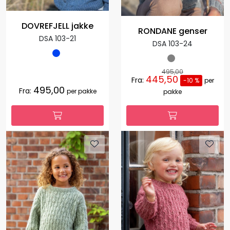
DOVREFJELL jakke
RONDANE genser
DSA 103-21
DSA 103-24
495,00
445,50
Fra:
-10 %
per
495,00
Fra:
per pakke
pakke