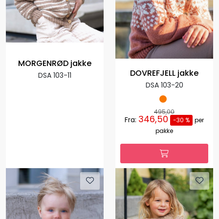
MORGENRØD jakke
DOVREFJELL jakke
DSA 103-11
DSA 103-20
495,00
346,50
Fra:
-30 %
per
pakke