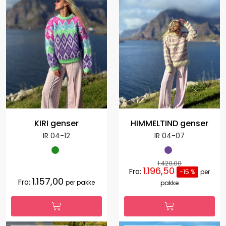
KIRI genser
HIMMELTIND genser
IR 04-12
IR 04-07
1.420,00
1.196,50
Fra:
-15 %
per
1.157,00
Fra:
per pakke
pakke