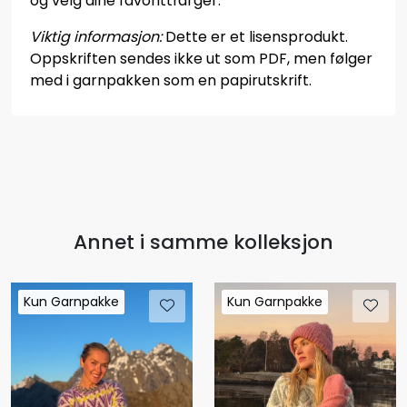
og velg dine favorittfarger.
Viktig informasjon:
Dette er et lisensprodukt.
Oppskriften sendes ikke ut som PDF, men følger
med i garnpakken som en papirutskrift.
Annet i samme kolleksjon
Kun Garnpakke
Kun Garnpakke
Kun Garnpakke
Kun Garnpakke