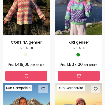
CORTINA genser
KIRI genser
IR 04-01
IR 04-11
1.419,00
1.807,00
Fra:
Fra:
per pakke
per pakke
Kun Garnpakke
Kun Garnpakke
Kun Garnpakke
Kun Garnpakke