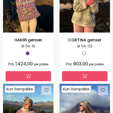
HAKIRI genser
CORTINA genser
IR 04-10
IR 04-03
1.424,00
903,00
Fra:
Fra:
per pakke
per pakke
Kun Garnpakke
Kun Garnpakke
Kun Garnpakke
Kun Garnpakke