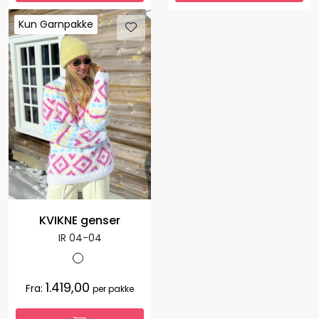
Kun Garnpakke
Kun Garnpakke
KVIKNE genser
IR 04-04
1.419,00
Fra:
per pakke