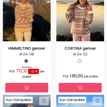
HIMMELTIND genser
CORTINA genser
IR 04-08
IR 04-02
920,00
712,10
Fra:
-22 %
per
1.161,00
Fra:
per pakke
pakke
Kun Garnpakke
Kun Garnpakke
Kun Garnpakke
Kun Garnpakke