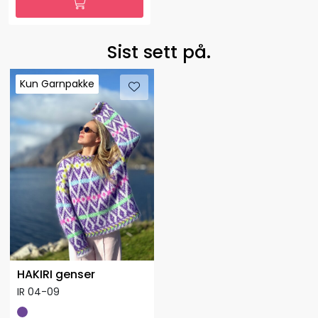
Sist sett på.
Kun Garnpakke
Kun Garnpakke
Kun Garnpakke
HAKIRI genser
IR 04-09