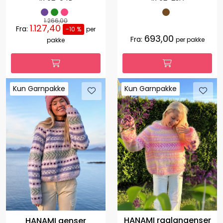
1.266,00
1.127,40
Fra:
-10 %
per
693,00
Fra:
per pakke
pakke
Kun Garnpakke
Kun Garnpakke
Kun Garnpakke
Kun Garnpakke
HANAMI raglangenser
HANAMI genser