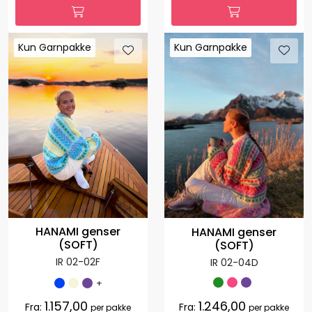
Kun Garnpakke
Kun Garnpakke
Kun Garnpakke
Kun Garnpakke
HANAMI genser
HANAMI genser
(SOFT)
(SOFT)
IR 02-02F
IR 02-04D
+
1.157,00
1.246,00
Fra:
Fra:
per pakke
per pakke