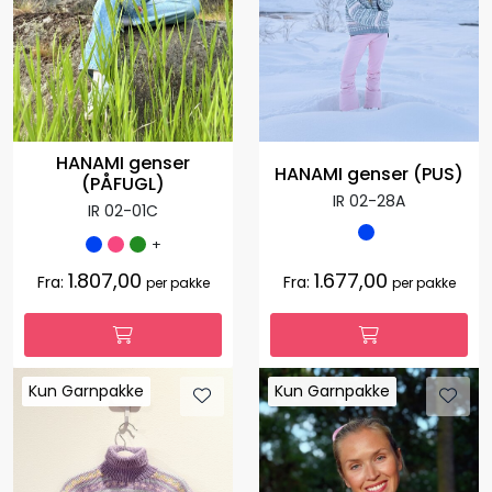
HANAMI genser
HANAMI genser (PUS)
(PÅFUGL)
IR 02-28A
IR 02-01C
+
1.807,00
1.677,00
Fra:
Fra:
per pakke
per pakke
Kun Garnpakke
Kun Garnpakke
Kun Garnpakke
Kun Garnpakke