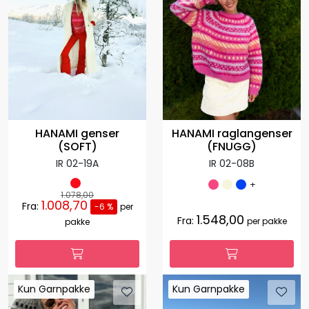
HANAMI raglangenser
HANAMI genser
(FNUGG)
(SOFT)
IR 02-08B
IR 02-19A
+
1.078,00
1.008,70
Fra:
-6 %
per
1.548,00
Fra:
per pakke
pakke
Kun Garnpakke
Kun Garnpakke
Kun Garnpakke
Kun Garnpakke