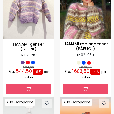
HANAMI raglangenser
HANAMI genser
(PÅFUGL)
(STERK)
IR 02-05H
IR 02-21C
+
594,00
1.678,00
544,50
1.603,50
Fra:
Fra:
-8 %
per
-4 %
per
pakke
pakke
Kun Garnpakke
Kun Garnpakke
Kun Garnpakke
Kun Garnpakke