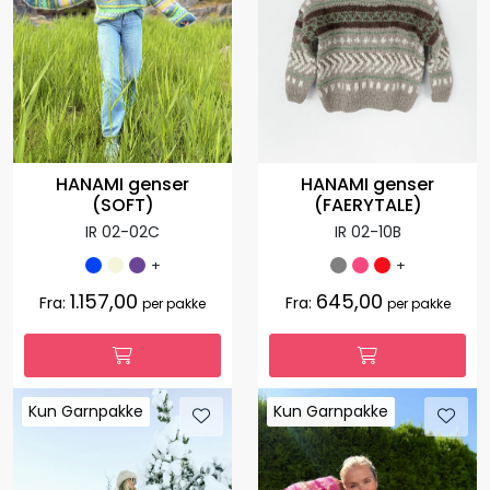
HANAMI genser
HANAMI genser
(SOFT)
(FAERYTALE)
IR 02-02C
IR 02-10B
+
+
1.157,00
645,00
Fra:
Fra:
per pakke
per pakke
Kun Garnpakke
Kun Garnpakke
Kun Garnpakke
Kun Garnpakke