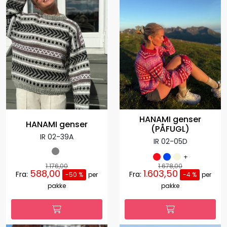
HANAMI genser
HANAMI genser
(PÅFUGL)
IR 02-39A
IR 02-05D
+
1.176,00
1.678,00
588,00
1.603,50
Fra:
Fra:
-50 %
per
-4 %
per
pakke
pakke