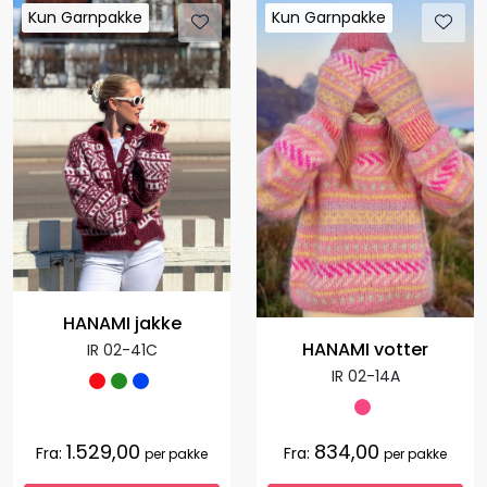
Kun Garnpakke
Kun Garnpakke
Kun Garnpakke
Kun Garnpakke
HANAMI jakke
HANAMI votter
IR 02-41C
IR 02-14A
1.529,00
834,00
Fra:
Fra:
per pakke
per pakke