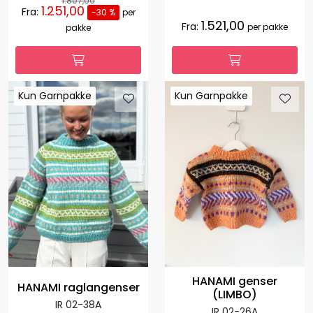
1.807,00
1.251,00
Fra:
-30 %
per
1.521,00
Fra:
per pakke
pakke
Kun Garnpakke
Kun Garnpakke
Kun Garnpakke
Kun Garnpakke
HANAMI genser
HANAMI raglangenser
(LIMBO)
IR 02-38A
IR 02-26A