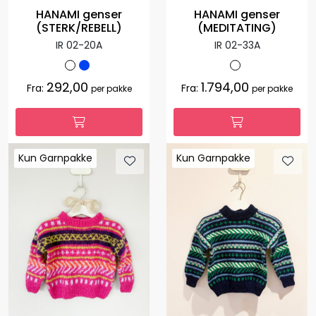
HANAMI genser
HANAMI genser
(STERK/REBELL)
(MEDITATING)
IR 02-20A
IR 02-33A
292,00
1.794,00
Fra:
Fra:
per pakke
per pakke
Kun Garnpakke
Kun Garnpakke
Kun Garnpakke
Kun Garnpakke