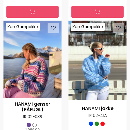
Kun Garnpakke
Kun Garnpakke
Kun Garnpakke
Kun Garnpakke
HANAMI genser
HANAMI jakke
(PÅFUGL)
IR 02-41A
IR 02-03B
1.966,00