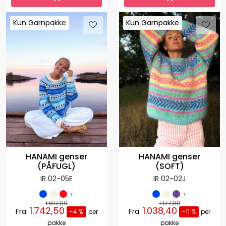
Kun Garnpakke
Kun Garnpakke
Kun Garnpakke
Kun Garnpakke
HANAMI genser
HANAMI genser
(PÅFUGL)
(SOFT)
IR 02-05E
IR 02-02J
+
+
1.817,00
1.177,00
1.742,50
1.038,40
Fra:
Fra:
-4 %
per
-11 %
per
pakke
pakke