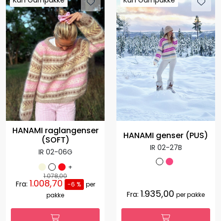
HANAMI raglangenser
HANAMI genser (PUS)
(SOFT)
IR 02-27B
IR 02-06G
+
1.078,00
1.008,70
Fra:
-6 %
per
1.935,00
Fra:
per pakke
pakke