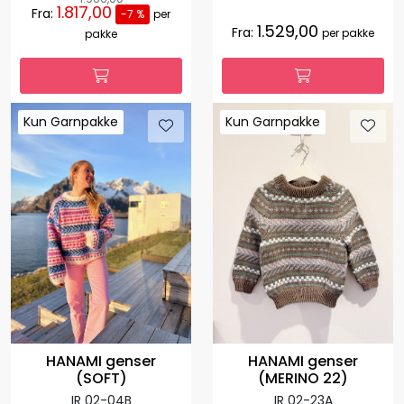
1.817,00
Fra:
-7 %
per
1.529,00
Fra:
per pakke
pakke
Kun Garnpakke
Kun Garnpakke
Kun Garnpakke
Kun Garnpakke
HANAMI genser
HANAMI genser
(SOFT)
(MERINO 22)
IR 02-04B
IR 02-23A