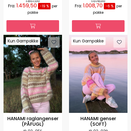
1.807,00
1.078,00
1.459,50
1.008,70
Fra:
Fra:
-19 %
per
-6 %
per
pakke
pakke
Kun Garnpakke
Kun Garnpakke
Kun Garnpakke
Kun Garnpakke
HANAMI raglangenser
HANAMI genser
(PÅFUGL)
(SOFT)