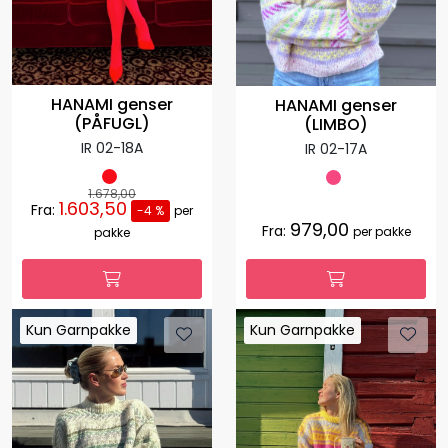
HANAMI genser
HANAMI genser
(PÅFUGL)
(LIMBO)
IR 02-18A
IR 02-17A
1.678,00
1.603,50
Fra:
-4 %
per
979,00
Fra:
per pakke
pakke
Kun Garnpakke
Kun Garnpakke
Kun Garnpakke
Kun Garnpakke