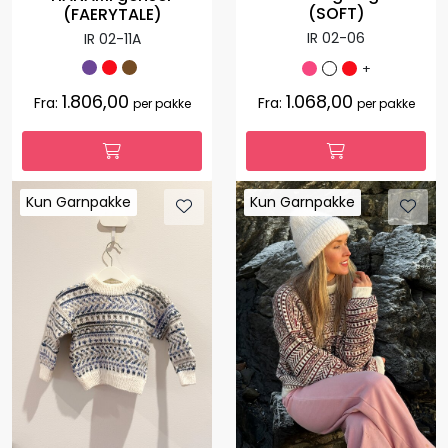
(SOFT)
(FAERYTALE)
IR 02-06
IR 02-11A
+
1.806,00
1.068,00
Fra:
Fra:
per pakke
per pakke
Kun Garnpakke
Kun Garnpakke
Kun Garnpakke
Kun Garnpakke