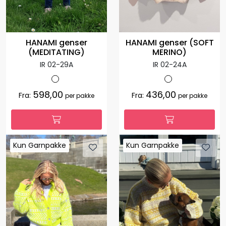
HANAMI genser
HANAMI genser (SOFT
(MEDITATING)
MERINO)
IR 02-29A
IR 02-24A
598,00
436,00
Fra:
Fra:
per pakke
per pakke
Kun Garnpakke
Kun Garnpakke
Kun Garnpakke
Kun Garnpakke