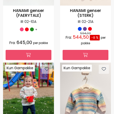
HANAMI genser
HANAMI genser
(FAERYTALE)
(STERK)
IR 02-10A
IR 02-21A
+
594,00
544,50
Fra:
-8 %
per
645,00
Fra:
per pakke
pakke
Kun Garnpakke
Kun Garnpakke
Kun Garnpakke
Kun Garnpakke