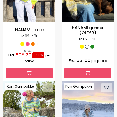
HANAMI genser
HANAMI jakke
(OLDER)
IR 02-42F
IR 02-34B
+
979,00
605,20
Fra:
-38 %
per
561,00
Fra:
per pakke
pakke
Kun Garnpakke
Kun Garnpakke
Kun Garnpakke
Kun Garnpakke