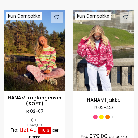
Kun Garnpakke
Kun Garnpakke
Kun Garnpakke
Kun Garnpakke
HANAMI raglangenser
HANAMI jakke
(SOFT)
IR 02-42E
IR 02-07
+
1.246,00
1.121,40
Fra:
-10 %
per
979,00
Fra:
per pakke
pakke