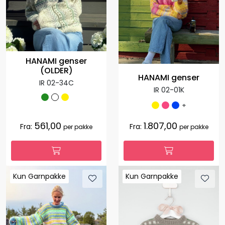
HANAMI genser
(OLDER)
HANAMI genser
IR 02-34C
IR 02-01K
+
561,00
1.807,00
Fra:
Fra:
per pakke
per pakke
Kun Garnpakke
Kun Garnpakke
Kun Garnpakke
Kun Garnpakke