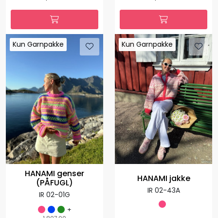
Kun Garnpakke
Kun Garnpakke
Kun Garnpakke
Kun Garnpakke
HANAMI genser
HANAMI jakke
(PÅFUGL)
IR 02-43A
IR 02-01G
+