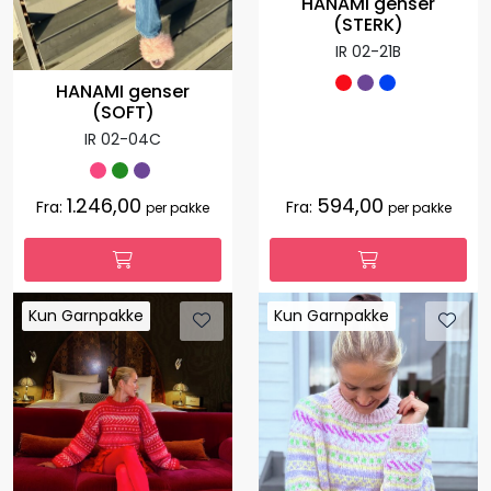
HANAMI genser
(STERK)
IR 02-21B
HANAMI genser
(SOFT)
IR 02-04C
1.246,00
594,00
Fra:
Fra:
per pakke
per pakke
Kun Garnpakke
Kun Garnpakke
Kun Garnpakke
Kun Garnpakke