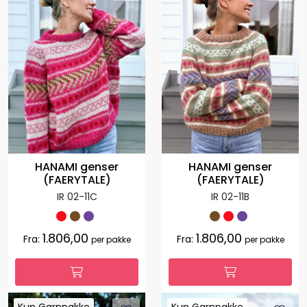
HANAMI genser
HANAMI genser
(FAERYTALE)
(FAERYTALE)
IR 02-11C
IR 02-11B
1.806,00
1.806,00
Fra:
Fra:
per pakke
per pakke
Kun Garnpakke
Kun Garnpakke
Kun Garnpakke
Kun Garnpakke