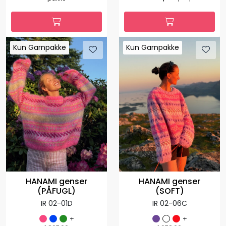
Kun Garnpakke
Kun Garnpakke
Kun Garnpakke
Kun Garnpakke
HANAMI genser
HANAMI genser
(PÅFUGL)
(SOFT)
IR 02-01D
IR 02-06C
+
+