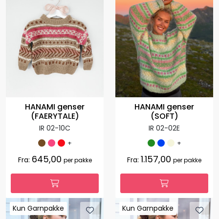
HANAMI genser
HANAMI genser
(FAERYTALE)
(SOFT)
IR 02-10C
IR 02-02E
+
+
645,00
1.157,00
Fra:
Fra:
per pakke
per pakke
Kun Garnpakke
Kun Garnpakke
Kun Garnpakke
Kun Garnpakke