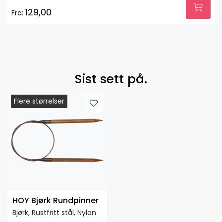
129,00
Fra:
Sist sett på.
Flere størrelser
Flere størrelser
HOY Bjørk Rundpinner
Bjørk, Rustfritt stål, Nylon