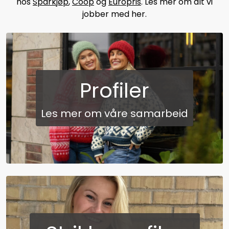
hos
Sparkjøp
,
Coop
og
Europris
. Les mer om alt vi
jobber med her.
Profiler
Les mer om våre samarbeid