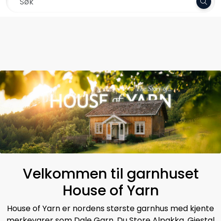
Skip to main content
Frakt 79,-
Garn
Oppskrifter
Kolleksjoner
Pinner og tilbehør
Gavekort
Velkommen til garnhuset
Outlet
House of Yarn
House of Yarn er nordens største garnhus med kjente
merkevarer som Dale Garn, Du Store Alpakka, Gjestal