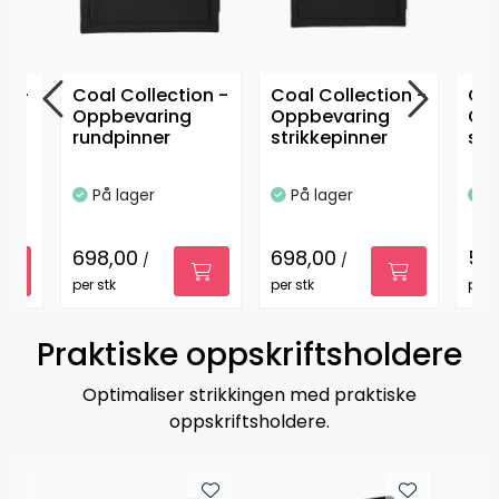
on -
Coal Collection -
Coal Collection -
Coa
Oppbevaring
Oppbevaring
Op
rundpinner
strikkepinner
str
På lager
På lager
P
698,00
698,00
59
/
/
per stk
per stk
per s
Praktiske oppskriftsholdere
Optimaliser strikkingen med praktiske
oppskriftsholdere.