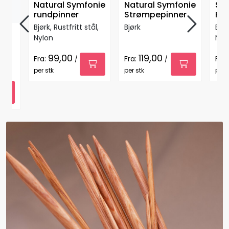
Natural Symfonie
Natural Symfonie
Sy
rundpinner
Strømpepinner
Ru
Bjørk, Rustfritt stål,
Bjørk
Bjør
Nylon
Nyl
99,00
119,00
Fra:
Fra:
Fra:
/
/
per stk
per stk
per 