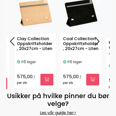
Clay Collection
Coal Collection
Ma
Oppskriftsholder
Oppskriftsholder
der
Opp
, 20x27cm - Liten
, 20x27cm - Liten
, 5
cm 
På lager
På lager
P
575,00
575,00
/
/
59
per stk
per stk
per s
Usikker på hvilke pinner du bør
velge?
Les vår guide her>