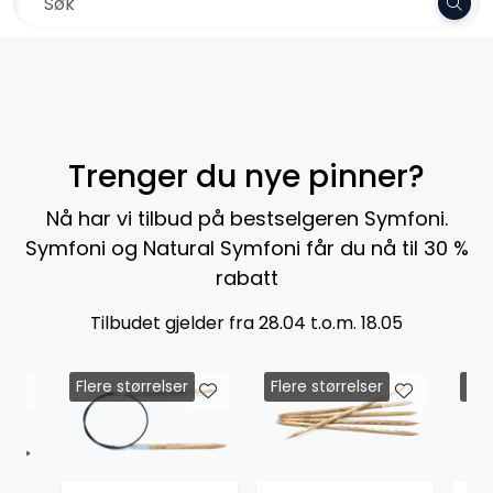
Skip to main content
Frakt 79,-
Garn
Oppskrifter
Trenger du nye pinner?
Kolleksjoner
Nå har vi tilbud på bestselgeren Symfoni.
Symfoni og Natural Symfoni får du nå til 30 %
Pinner og tilbehør
rabatt
Tilbudet gjelder fra 28.04 t.o.m. 18.05
Gavekort
Flere størrelser
Flere størrelser
Fle
Outlet