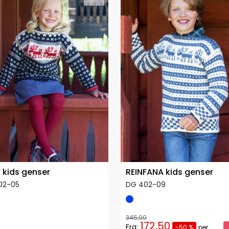
A kids genser
REINFANA kids genser
02-05
DG 402-09
345,00
172,50
Fra:
-50 %
per