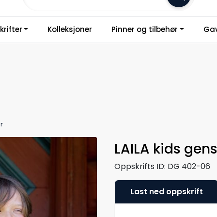
Frakt 79,-
rifter
Kolleksjoner
Pinner og tilbehør
Gav
r
LAILA kids gen
Oppskrifts ID:
DG 402-06
Last ned oppskrift