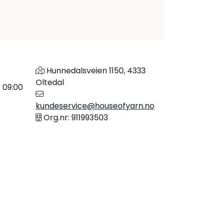
Hunnedalsveien 1150, 4333
Oltedal
: 09:00
kundeservice@houseofyarn.no
Org.nr: 911993503