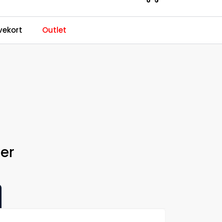
0
ekort
Outlet
Kundeservice
Favoritter
Logg inn
ser