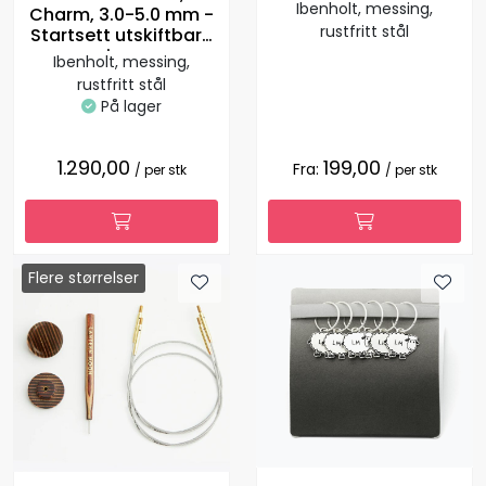
Ibenholt, messing,
Charm, 3.0-5.0 mm -
rustfritt stål
Startsett utskiftbare
pinner
Ibenholt, messing,
rustfritt stål
På lager
1.290,00
199,00
Fra:
/ per stk
/ per stk
Flere størrelser