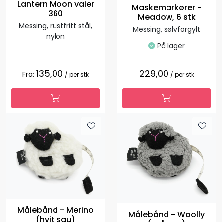
Lantern Moon vaier
Maskemarkører -
360
Meadow, 6 stk
Messing, rustfritt stål,
Messing, sølvforgylt
nylon
På lager
135,00
229,00
Fra:
/ per stk
/ per stk
Målebånd - Merino
Målebånd - Woolly
(hvit sau)