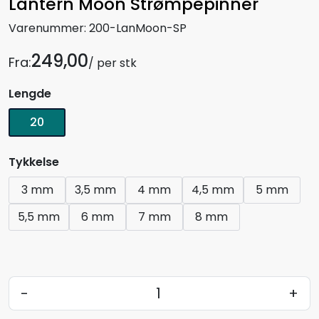
Lantern Moon Strømpepinner
Varenummer:
200-LanMoon-SP
249,00
Fra:
/ per stk
Lengde
20
Tykkelse
3 mm
3,5 mm
4 mm
4,5 mm
5 mm
5,5 mm
6 mm
7 mm
8 mm
-
+