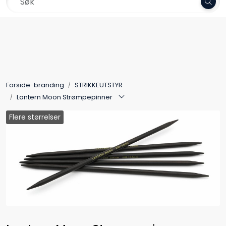
Skip to main content
Frakt 79,-
Garn
Oppskrifter
Forside-branding
STRIKKEUTSTYR
Kolleksjoner
Lantern Moon Strømpepinner
Flere størrelser
Pinner og tilbehør
Gavekort
Outlet