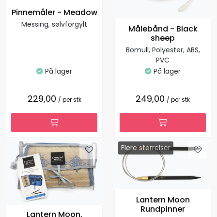
Pinnemåler - Meadow
Messing, sølvforgylt
Målebånd - Black
sheep
Bomull, Polyester, ABS,
PVC
På lager
På lager
229,00
249,00
/ per stk
/ per stk
Flere størrelser
Lantern Moon
Rundpinner
Lantern Moon,