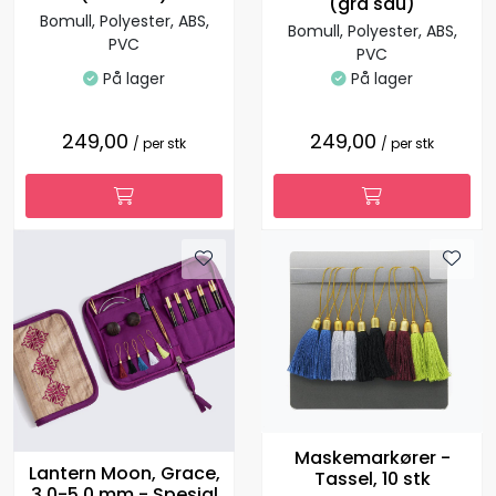
(grå sau)
Bomull, Polyester, ABS,
Bomull, Polyester, ABS,
PVC
PVC
På lager
På lager
249,00
249,00
/ per stk
/ per stk
Maskemarkører -
Lantern Moon, Grace,
Tassel, 10 stk
3.0-5.0 mm - Spesial