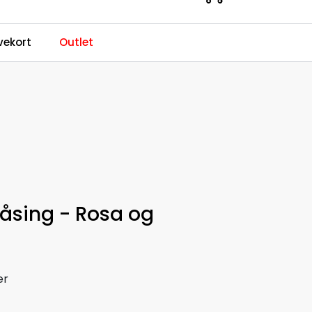
0
ekort
Outlet
Kundeservice
Favoritter
Logg inn
låsing - Rosa og
er