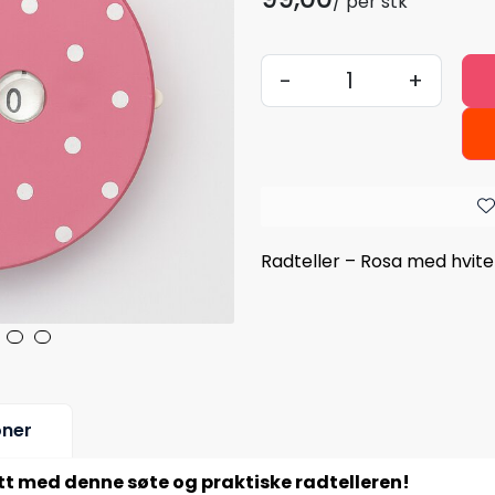
/ per stk
-
+
Rad­teller – Rosa med hvite 
oner
tt med denne søte og praktiske radteller­en!