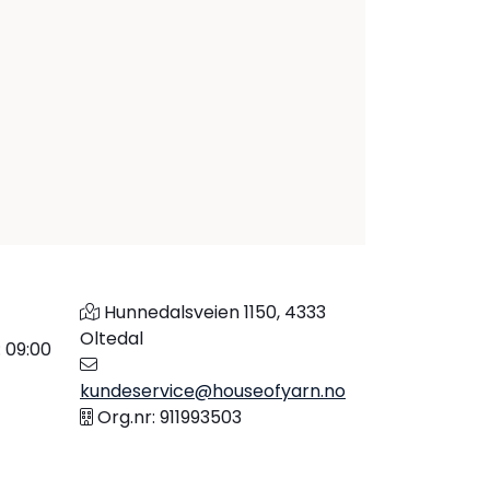
Hunnedalsveien 1150, 4333
Oltedal
: 09:00
kundeservice@houseofyarn.no
Org.nr: 911993503