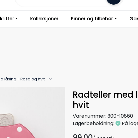
Frakt 79,-
rifter
Kolleksjoner
Pinner og tilbehør
Gav
d låsing - Rosa og hvit
Radteller med 
hvit
Varenummer:
300-10860
Lagerbeholdning:
På lag
99,00