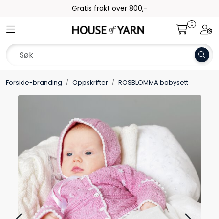
Skip to main content
Gratis frakt over 800,-
0
Toggle navigation
Togg
Garn
Oppskrifter
Forside-branding
Oppskrifter
ROSBLOMMA babysett
Kolleksjoner
Pinner og tilbehør
Gavekort
Outlet