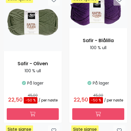
Safir - Blålilla
100 % ull
Safir - Oliven
100 % ull
På lager
På lager
45,00
45,00
22,50
22,50
-50 %
/ per nøste
-50 %
/ per nøste
Siste sjanse
Siste sjanse
Siste sjanse
Siste sjanse