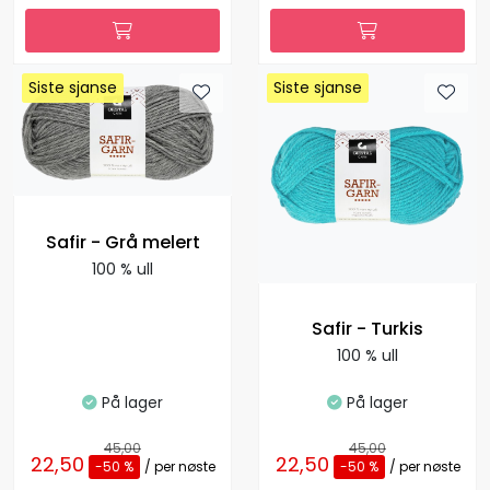
Siste sjanse
Siste sjanse
Siste sjanse
Siste sjanse
Safir - Grå melert
100 % ull
Safir - Turkis
100 % ull
På lager
På lager
45,00
45,00
22,50
22,50
-50 %
/ per nøste
-50 %
/ per nøste