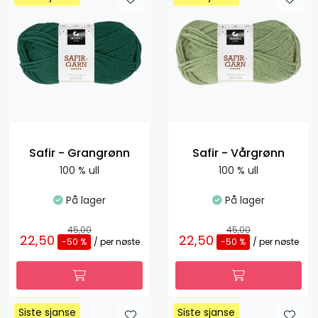
Safir - Grangrønn
Safir - Vårgrønn
100 % ull
100 % ull
På lager
På lager
45,00
45,00
22,50
22,50
-50 %
/ per nøste
-50 %
/ per nøste
Siste sjanse
Siste sjanse
Siste sjanse
Siste sjanse