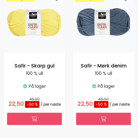
Safir - Skarp gul
Safir - Mørk denim
100 % ull
100 % ull
På lager
På lager
45,00
45,00
22,50
22,50
-50 %
/ per nøste
-50 %
/ per nøste