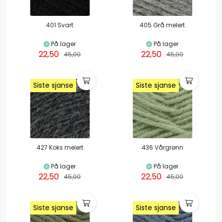
401 Svart
405 Grå melert
På lager
På lager
22,50
22,50
45,00
45,00
Siste sjanse
Siste sjanse
Siste sjanse
Siste sjanse
Siste sjanse
Siste sjanse
427 Koks melert
436 Vårgrønn
På lager
På lager
22,50
22,50
45,00
45,00
Siste sjanse
Siste sjanse
Siste sjanse
Siste sjanse
Siste sjanse
Siste sjanse