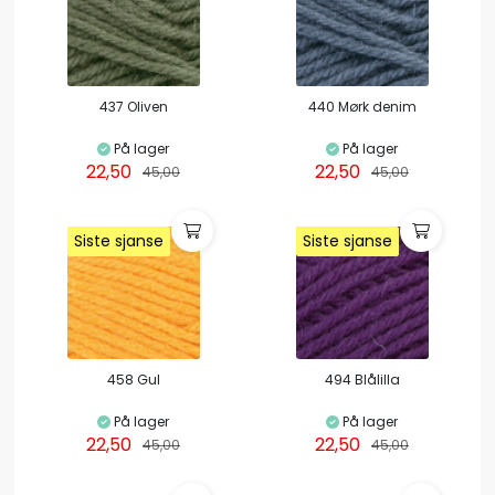
437 Oliven
440 Mørk denim
På lager
På lager
22,50
22,50
45,00
45,00
Siste sjanse
Siste sjanse
Siste sjanse
Siste sjanse
Siste sjanse
Siste sjanse
458 Gul
494 Blålilla
På lager
På lager
22,50
22,50
45,00
45,00