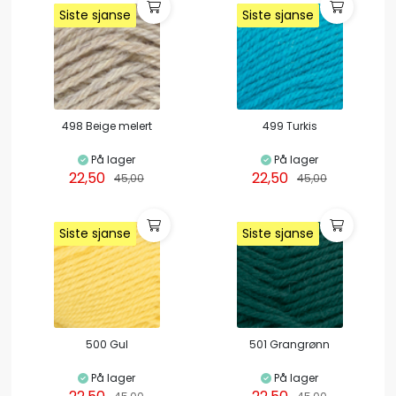
Siste sjanse
Siste sjanse
Siste sjanse
Siste sjanse
Siste sjanse
Siste sjanse
498 Beige melert
499 Turkis
På lager
På lager
22,50
22,50
45,00
45,00
Siste sjanse
Siste sjanse
Siste sjanse
Siste sjanse
Siste sjanse
Siste sjanse
500 Gul
501 Grangrønn
På lager
På lager