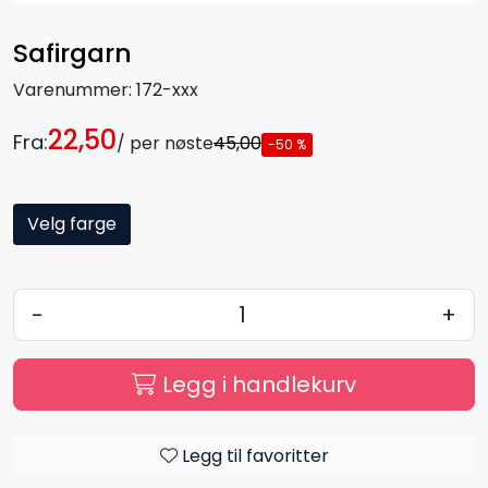
Safirgarn
Varenummer:
172-xxx
22,50
Fra:
/ per nøste
45,00
-50 %
Velg farge
-
+
Legg i handlekurv
Legg til favoritter