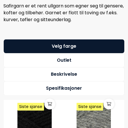
Safirgarn er et rent ullgarn som egner seg til gensere,
kofter og tilbehør. Garnet er flott til toving av f.eks.
kurver, tøfler og sitteunderlag.
Velg farge
Outlet
Beskrivelse
Spesifikasjoner
Siste sjanse
Siste sjanse
Siste sjanse
Siste sjanse
Siste sjanse
Siste sjanse