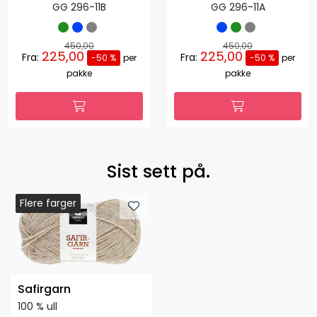
GG 296-11B
GG 296-11A
450,00
450,00
225,00
225,00
Fra:
Fra:
-50 %
per
-50 %
per
pakke
pakke
Sist sett på.
Flere farger
Flere farger
Flere farger
Safirgarn
100 % ull