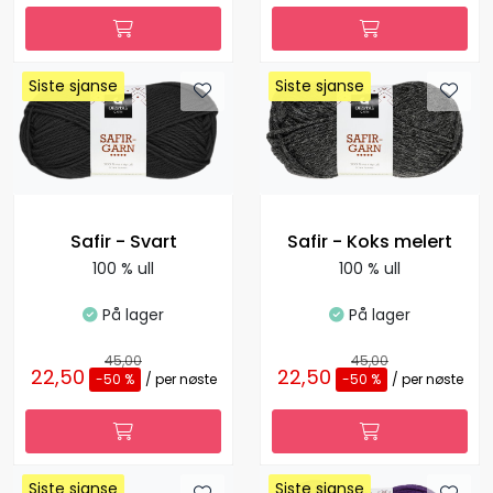
Siste sjanse
Siste sjanse
Siste sjanse
Siste sjanse
Safir - Svart
Safir - Koks melert
100 % ull
100 % ull
På lager
På lager
45,00
45,00
22,50
22,50
-50 %
/ per nøste
-50 %
/ per nøste
Siste sjanse
Siste sjanse
Siste sjanse
Siste sjanse