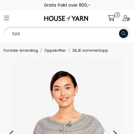
Skip to main content
Gratis frakt over 800,-
0
Toggle navigation
Togg
Garn
Oppskrifter
Forside-branding
Oppskrifter
SILJE sommertopp
Kolleksjoner
Pinner og tilbehør
Gavekort
Outlet